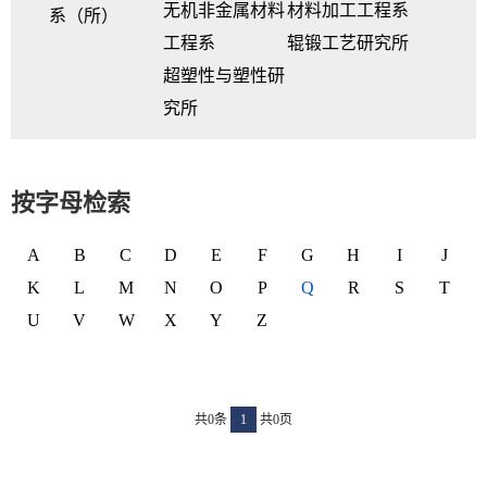
无机非金属材料
材料加工工程系
系（所）
工程系
辊锻工艺研究所
超塑性与塑性研
究所
按字母检索
A
B
C
D
E
F
G
H
I
J
K
L
M
N
O
P
Q
R
S
T
U
V
W
X
Y
Z
共0条
1
共0页