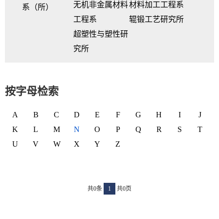
无机非金属材料
材料加工工程系
系（所）
工程系
辊锻工艺研究所
超塑性与塑性研
究所
按字母检索
A
B
C
D
E
F
G
H
I
J
K
L
M
N
O
P
Q
R
S
T
U
V
W
X
Y
Z
共0条
1
共0页