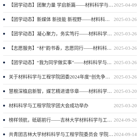
【团学动态】团聚力量 学启新篇——材料科学与工程学院开展2025春季学期团学工作例会（学生生活管理委员会）
2025-04-09
【团学动态】新媒体 新技能 新视野——材料科学与工程学院新媒体中心前往吉林日报社参加技能培训会
2025-03-26
【团学动态】凝心聚力，务实笃行——材料科学与工程学院召开2024-2025年度团学组织述职评议大会
2025-03-26
【志愿服务】“材”韵书香，志愿同行——材料科学与工程学院携手长春市图书馆开展志愿服务活动
2025-03-26
【团学动态】“我为同学做实事”——材料科学与工程学院联合吉林大学花粉俱乐部开展“3·15”消费者权益日知识竞赛
2025-03-26
关于材料科学与工程学院团委2024年度“创先争优”候选人公示
2025-03-26
慧根深植启新智，媒艺精进谱华章——材料科学与工程学院学团新媒体中心技能培训会顺利开展
2025-03-20
材料科学与工程学院学团大会成功举办
2025-03-20
榜样领航，砥砺前行——吉林大学材料科学与工程学院组织召开2023—2024学年国家奖学金评审答辩会
2024-09-26
共青团吉林大学材料科学与工程学院委员会 学院基层团委、学生组织工作人员名单公示
2024-09-14