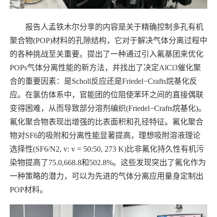
报告人孟铁木尔分享的内容是关于精确控制多孔有机
聚合物(POP)材料的孔隙结构，它对于解决气体分离过程中
的各种挑战至关重要。提出了一种通过引入氟基团来优化
POPs气体分离性能的新方法，并找出了决定AlCl3催化聚
合的重要因素：是Scholl反应还是Friedel−Crafts烷基化反
应。在氯仿体系中，官能团的位阻使苯环之间的直接偶联
变得困难，从而导致部分溶剂编织(Friedel−Crafts烷基化)。
氟化聚合物表现出增强的比表面积和孔径特征。氟化聚合
物对SF6的吸附和分离性能显著提高，理想吸附溶液理论
选择性(SF6/N2, v: v = 50:50, 273 K)比非氟化持久性有机污
染物提高了75.0,668.8和502.8%。这些发现突出了氟化作为
一种策略的潜力，可以为先进的气体分离应用量身定制出
POP材料。