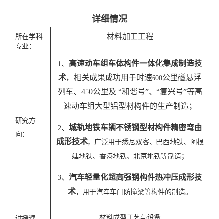
详细情况
材料加工工程
所在学科
专业：
、
高速动车组车体构件一体化集成制造技
1
术
，相关成果成功用于时速
公里磁悬浮
600
列车、
450
公里及
“
和谐号
”
、
“
复兴号
”
等高
速动车组大型铝型材构件的生产制造；
研究方
、
城轨地铁车辆不锈钢型材构件精密弯曲
2
向：
成形技术
，广泛用于悉尼双客、巴西地铁、阿根
廷地铁、香港地铁、北京地铁等制造
；
、
汽车轻量化超高强钢构件热冲压成形技
3
术
，用于汽车车门防撞梁等构件的制造
。
材料成型工艺与设备
讲授课