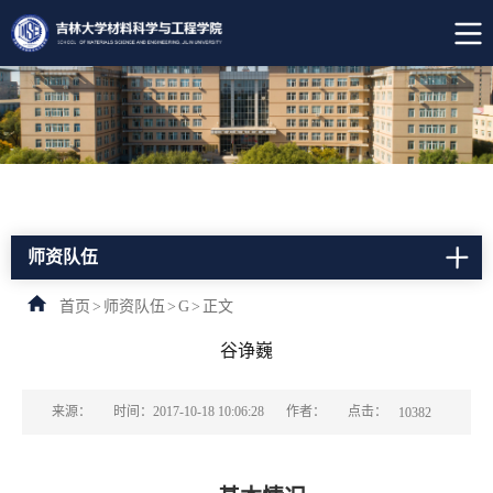
师资队伍
首页
>
师资队伍
>
G
>
正文
谷诤巍
点击：
来源：
时间：2017-10-18 10:06:28
作者：
10382