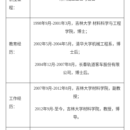
程：
1998
年
9
月
-2001
年
3
月，
吉林大学
材料科学与工程
学院，博士
；
教育经
2002
年
5
月
-2004
年
5
月
，
清华大学机械工程系，博
历：
士后；
2004
年
12
月
-2007
年
8
月，长春轨道客车股份有限
公司，博士后。
2007
年
9
月
-2012
年
8
月，吉林大学材料学院，副教
授；
工作经
历：
2
0
12
年
9
月
-
至今，吉林大学材料学院，教授，博
导
。