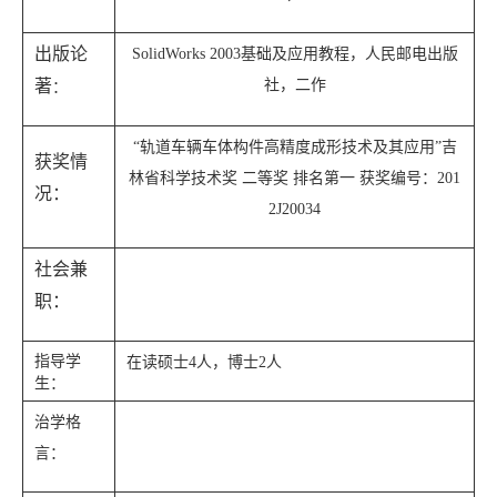
出版论
SolidWorks 2003
基础及应用教程，人民邮电出版
著
社，二作
：
“轨道车辆车体构件高精度成形技术及其应用”吉
获奖情
林省科学技术奖 二等奖
排名第一
获奖编号：
201
况：
2J20034
社会兼
职：
指导学
在读硕士
4
人，博士
2
人
生：
治学格
言：