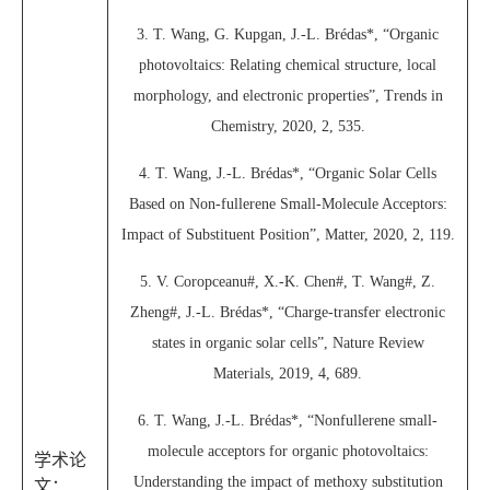
3. T. Wang, G. Kupgan, J.-L. Brédas*, “Organic
photovoltaics: Relating chemical structure, local
morphology, and electronic properties”, Trends in
Chemistry, 2020, 2, 535.
4. T. Wang, J.-L. Brédas*, “Organic Solar Cells
Based on Non-fullerene Small-Molecule Acceptors:
Impact of Substituent Position”, Matter, 2020, 2, 119.
5. V. Coropceanu#, X.-K. Chen#, T. Wang#, Z.
Zheng#, J.-L. Brédas*, “Charge-transfer electronic
states in organic solar cells”, Nature Review
Materials, 2019, 4, 689.
6. T. Wang, J.-L. Brédas*, “Nonfullerene small-
molecule acceptors for organic photovoltaics:
学术论
Understanding the impact of methoxy substitution
文：