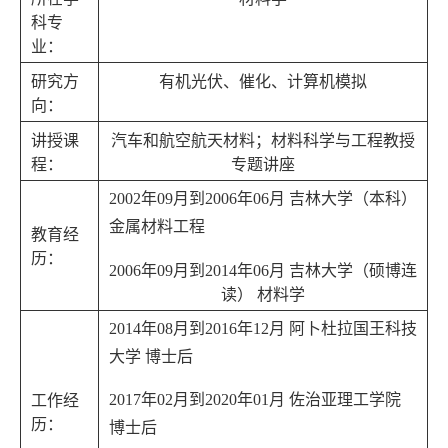
科专
业：
研究方
有机光伏、催化、计算机模拟
向：
讲授课
汽车和航空航天材料；材料科学与工程教授
程：
专题讲座
2002
年
09
月到
2006
年
06
月 吉林大学（本科）
金属材料工程
教育经
历：
2006
年
09
月到
2014
年
06
月 吉林大学（硕博连
读） 材料学
2014
年
08
月到
2016
年
12
月 阿卜杜拉国王科技
大学 博士后
2017
年
02
月到
2020
年
01
月 佐治亚理工学院
工作经
历：
博士后