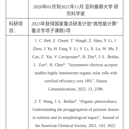
2020
年
01
月到
2021
年
11
月 亚利桑那大学 研
究科学家
科研项
2023年获得国家重点研发计划“高性能计算”
目：
重点专项子课题1项
1. C. He#, Z. Chen#, T. Wang#, Z. Shen, Y. Li, J.
Zhou, J. Yu, H. Fang, Y. Li, S. Li, X. Lu, W. Ma, F.
Gao, Z. Xie, V. Coropceanu*, H. Zhu*, J.-L. Brédas,
L. Zuo*, H. Chen*, “Asymmetric electron acceptor
enables highly luminescent organic solar cells with
certified efficiency over 18%”, Nature
Communications, 2022, 13, 2598.
2. T. Wang, J.-L. Brédas*, “Organic photovoltaics:
Understanding the preaggregation of polymer donors
in solution and its morphological impact”, Journal of
the American Chemical Society, 2021, 143, 1822.