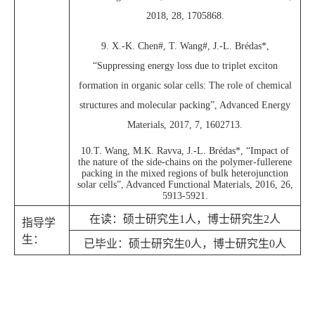
2018, 28, 1705868.
9. X.-K. Chen#, T. Wang#, J.-L. Brédas*,
“Suppressing energy loss due to triplet exciton
formation in organic solar cells: The role of chemical
structures and molecular packing”, Advanced Energy
Materials, 2017, 7, 1602713.
10.T. Wang, M.K. Ravva, J.-L. Brédas*, “Impact of
the nature of the side-chains on the polymer-fullerene
packing in the mixed regions of bulk heterojunction
solar cells”, Advanced Functional Materials, 2016, 26,
5913-5921.
在读：硕士研究生
1
人，博士研究生
2
人
指导学
生：
已毕业：硕士研究生
0
人，博士研究生
0
人