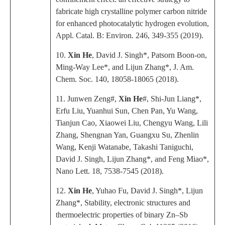
fabricate high crystalline polymer carbon nitride
for enhanced photocatalytic hydrogen evolution,
Appl. Catal. B: Environ.
246, 349-355 (2019).
10.
Xin He
, David J. Singh*, Patsorn Boon-on,
Ming-Way Lee*, and Lijun Zhang*,
J. Am.
Chem. Soc.
140, 18058-18065 (2018).
11. Junwen Zeng#,
Xin He
#, Shi-Jun Liang*,
Erfu Liu, Yuanhui Sun, Chen Pan, Yu Wang,
Tianjun Cao, Xiaowei Liu, Chengyu Wang, Lili
Zhang, Shengnan Yan, Guangxu Su, Zhenlin
Wang, Kenji Watanabe, Takashi Taniguchi,
David J. Singh, Lijun Zhang*, and Feng Miao*,
Nano Lett
. 18, 7538-7545 (2018).
12.
Xin He
, Yuhao Fu, David J. Singh*, Lijun
Zhang*, Stability, electronic structures and
thermoelectric properties of binary Zn–Sb