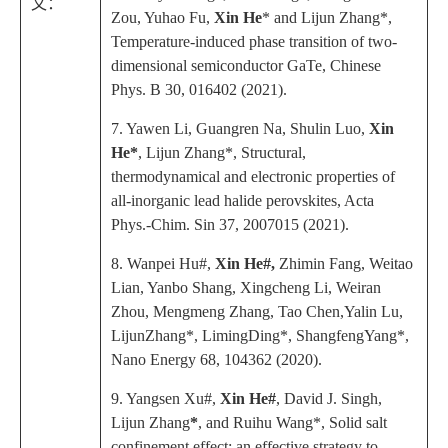
文：
Zou, Yuhao Fu,
Xin He
* and Lijun Zhang*,
Temperature-induced phase transition of two-
dimensional semiconductor GaTe,
Chinese
Phys. B
30, 016402 (2021).
7.
Yawen Li, Guangren Na, Shulin Luo,
Xin
He*
, Lijun Zhang*, Structural,
thermodynamical and electronic properties of
all-inorganic lead halide perovskites,
Acta
Phys.-Chim. Sin
37, 2007015 (2021).
8. Wanpei Hu#,
Xin He#,
Zhimin Fang, Weitao
Lian, Yanbo Shang, Xingcheng Li, Weiran
Zhou, Mengmeng Zhang, Tao Chen,Yalin Lu,
LijunZhang*, LimingDing*, ShangfengYang*,
Nano Energy
68, 104362 (2020).
9.
Yangsen Xu#,
Xin He#
, David J. Singh,
Lijun Zhang
*
, and Ruihu Wang
*,
Solid salt
confinement effect: an effective strategy to