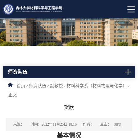
师资队伍
首页
>
师资队伍
>
副教授
>
材料科学系（材料物理与化学）
>
正文
贺欣
点击：
来源：
时间：2022年11月25日 18:16
作者：
8831
基本情况