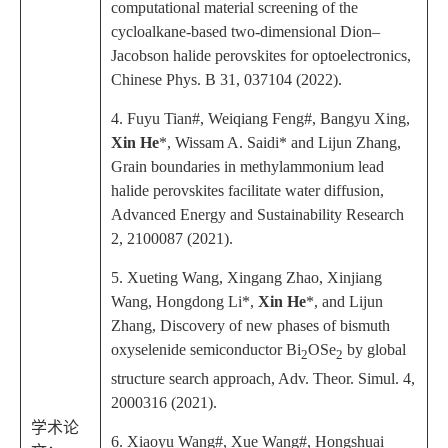
computational material screening of the
cycloalkane-based two-dimensional Dion–
Jacobson halide perovskites for optoelectronics,
Chinese Phys. B
31, 037104 (2022).
4. Fuyu Tian#, Weiqiang Feng#, Bangyu Xing,
Xin He
*, Wissam A. Saidi* and Lijun Zhang,
Grain boundaries in methylammonium lead
halide perovskites facilitate water diffusion,
Advanced Energy and Sustainability Research
2, 2100087 (2021).
5. Xueting Wang, Xingang Zhao, Xinjiang
Wang, Hongdong Li*,
Xin He
*, and Lijun
Zhang, Discovery of new phases of bismuth
oxyselenide semiconductor Bi
OSe
by global
2
2
structure search approach,
Adv. Theor. Simul.
4,
2000316 (2021).
学术论
6. Xiaoyu Wang#, Xue Wang#, Hongshuai