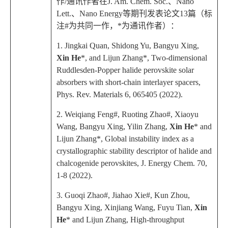
作
/
通讯作者在
J. Am. Chem. Soc.
、
Nano
Lett.
、
Nano Energy
等期刊发表论文
13
篇（标
注
#
为共同一作，
*
为通讯作者）：
1. Jingkai Quan, Shidong Yu, Bangyu Xing,
Xin He
*, and Lijun Zhang*, Two-dimensional
Ruddlesden-Popper halide perovskite solar
absorbers with short-chain interlayer spacers,
Phys. Rev. Materials
6, 065405 (2022).
2. Weiqiang Feng#, Ruoting Zhao#, Xiaoyu
Wang, Bangyu Xing, Yilin Zhang,
Xin He
* and
Lijun Zhang*, Global instability index as a
crystallographic stability descriptor of halide and
chalcogenide perovskites,
J. Energy Chem.
70,
1-8 (2022).
3. Guoqi Zhao#, Jiahao Xie#, Kun Zhou,
Bangyu Xing, Xinjiang Wang, Fuyu Tian,
Xin
He
* and Lijun Zhang, High-throughput