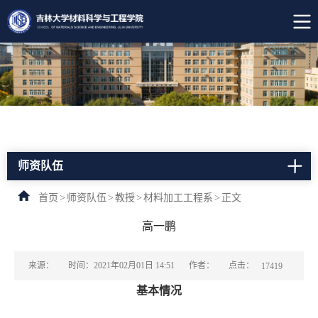
师资队伍
首页
>
师资队伍
>
教授
>
材料加工工程系
>
正文
高一鹏
点击：
来源：
时间：2021年02月01日 14:51
作者：
17419
基本情况