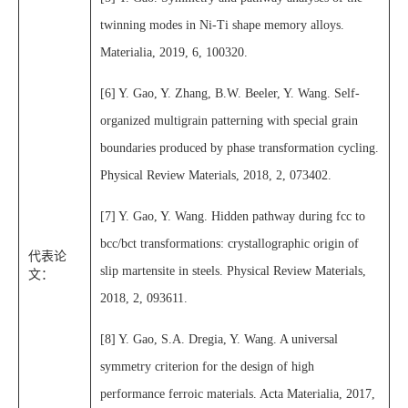
twinning modes in Ni-Ti shape memory alloys.
Materialia, 2019, 6, 100320.
[6] Y. Gao, Y. Zhang, B.W. Beeler, Y. Wang. Self-
organized multigrain patterning with special grain
boundaries produced by phase transformation cycling.
Physical Review Materials, 2018, 2, 073402.
[7] Y. Gao, Y. Wang. Hidden pathway during fcc to
bcc/bct transformations: crystallographic origin of
代表论
slip martensite in steels. Physical Review Materials,
文：
2018, 2, 093611.
[8] Y. Gao, S.A. Dregia, Y. Wang. A universal
symmetry criterion for the design of high
performance ferroic materials. Acta Materialia, 2017,