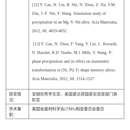
[12] Y. Gao, H. Liu, R. Shi, N. Zhou, Z. Xu, Y.M.
Zhu, J.-F. Nie, Y. Wang. Simulation study of
precipitation in an Mg–Y–Nd alloy. Acta Materialia,
2012, 60, 4819-4832.
[13] Y. Gao, N. Zhou, F. Yang, Y. Cui, L. Kovarik,
N. Hatcher, R.D. Noebe, M.J. Mills, Y. Wang. P-
phase precipitation and its effect on martensitic
transformation in (Ni, Pt) Ti shape memory alloys.
Acta Materialia, 2012, 60, 1514-1527.
获奖情
宝钢优秀学生奖、美国爱达荷国家实验室部门表
况：
彰奖
学术兼
美国金属材料学会(TMS)相变委员会委员
职：