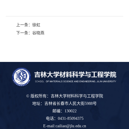
上一条：
徐虹
下一条：
谷晓燕
© 版权所有：吉林大学材料科学与工程学院
地址：吉林省长春市人民大街5988号
邮编：130022
电话：0431-85094375
E-mail:cailiao@jlu.edu.cn