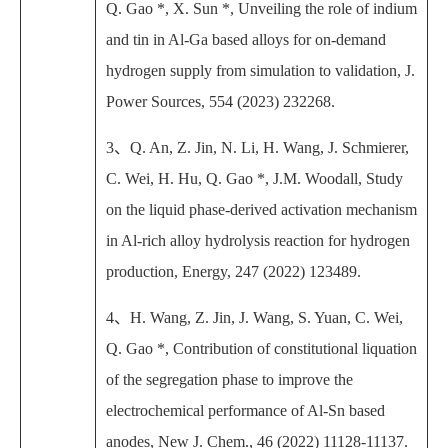
Q. Gao *, X. Sun *, Unveiling the role of indium
and tin in Al-Ga based alloys for on-demand
hydrogen supply from simulation to validation, J.
Power Sources, 554 (2023) 232268.
3
、
Q. An, Z. Jin, N. Li, H. Wang, J. Schmierer,
C. Wei, H. Hu, Q. Gao *, J.M. Woodall, Study
on the liquid phase-derived activation mechanism
in Al-rich alloy hydrolysis reaction for hydrogen
production, Energy, 247 (2022) 123489.
4
、
H. Wang, Z. Jin, J. Wang, S. Yuan, C. Wei,
Q. Gao *, Contribution of constitutional liquation
of the segregation phase to improve the
electrochemical performance of Al-Sn based
anodes, New J. Chem., 46 (2022) 11128-11137.