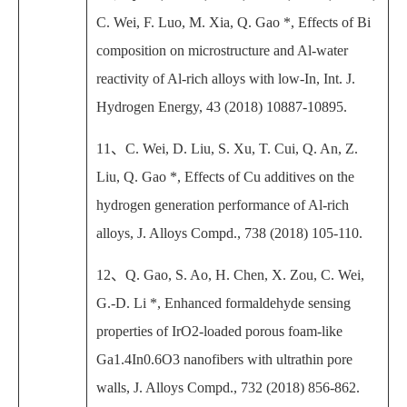
C. Wei, F. Luo, M. Xia, Q. Gao *, Effects of Bi
composition on microstructure and Al-water
reactivity of Al-rich alloys with low-In, Int. J.
Hydrogen Energy, 43 (2018) 10887-10895.
11
、
C. Wei, D. Liu, S. Xu, T. Cui, Q. An, Z.
Liu, Q. Gao *, Effects of Cu additives on the
hydrogen generation performance of Al-rich
alloys, J. Alloys Compd., 738 (2018) 105-110.
12
、
Q. Gao, S. Ao, H. Chen, X. Zou, C. Wei,
G.-D. Li *, Enhanced formaldehyde sensing
properties of IrO2-loaded porous foam-like
Ga1.4In0.6O3 nanofibers with ultrathin pore
walls, J. Alloys Compd., 732 (2018) 856-862.