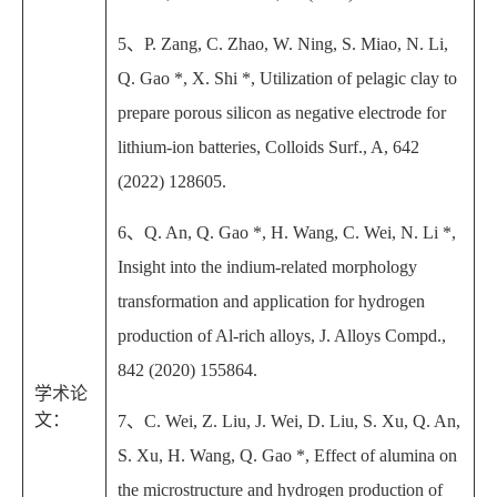
5
、
P. Zang, C. Zhao, W. Ning, S. Miao, N. Li,
Q. Gao *, X. Shi *, Utilization of pelagic clay to
prepare porous silicon as negative electrode for
lithium-ion batteries, Colloids Surf., A, 642
(2022) 128605.
6
、
Q. An, Q. Gao *, H. Wang, C. Wei, N. Li *,
Insight into the indium-related morphology
transformation and application for hydrogen
production of Al-rich alloys, J. Alloys Compd.,
842 (2020) 155864.
学术论
文：
7
、
C. Wei, Z. Liu, J. Wei, D. Liu, S. Xu, Q. An,
S. Xu, H. Wang, Q. Gao *, Effect of alumina on
the microstructure and hydrogen production of