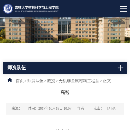
师资队伍
首页
>
师资队伍
>
教授
>
无机非金属材料工程系
>
正文
高钱
点击：
来源：
时间：2017年10月18日 10:07
作者：
18148