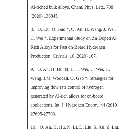
Al-riched bulk alloys, Chem. Phys. Lett., 738
(2020) 136845.
8
、
D. Liu, Q. Gao *, Q. An, H. Wang, J. Wei,
C. Wei *, Experimental Study on Zn-Doped Al-
Rich Alloys for Fast on-Board Hydrogen
Production, Crystals, 10 (2020) 167.
9
、
Q. An, H. Hu, N. Li, J. Wei, C. Wei, H.
Wang, J.M. Woodall, Q. Gao *, Strategies for
improving flow rate control of hydrogen
generated by Al-rich alloys for on-board
applications, Int. J. Hydrogen Energy, 44 (2019)
27695-27703.
10
、
Q. An, H. Hu, N. Li, D. Liu, S. Xu, Z. Liu,