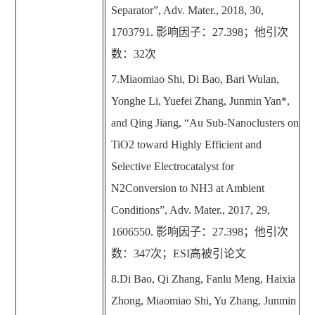
Separator
”
, Adv. Mater., 2018, 30,
1703791.
影响因子：
27.398
；他引次
数：
32
次
7.Miaomiao Shi, Di Bao, Bari Wulan,
Yonghe Li, Yuefei Zhang, Junmin Yan*,
and Qing Jiang,
“
Au Sub-Nanoclusters on
TiO2 toward Highly Efficient and
Selective Electrocatalyst for
N2Conversion to NH3 at Ambient
Conditions
”
, Adv. Mater., 2017, 29,
1606550.
影响因子：
27.398
；他引次
数：
347
次；
ESI
高被引论文
8.Di Bao, Qi Zhang, Fanlu Meng, Haixia
Zhong, Miaomiao Shi, Yu Zhang, Junmin