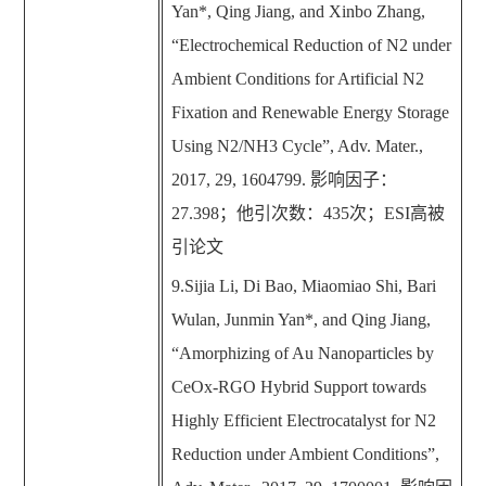
Yan*, Qing Jiang, and Xinbo Zhang,
“
Electrochemical Reduction of N2 under
Ambient Conditions for Artificial N2
Fixation and Renewable Energy Storage
Using N2/NH3 Cycle
”
, Adv. Mater.,
2017, 29, 1604799.
影响因子：
27.398
；他引次数：
435
次；
ESI
高被
引论文
9.Sijia Li, Di Bao, Miaomiao Shi, Bari
Wulan, Junmin Yan*, and Qing Jiang,
“
Amorphizing of Au Nanoparticles by
CeOx-RGO Hybrid Support towards
Highly Efficient Electrocatalyst for N2
Reduction under Ambient Conditions
”
,