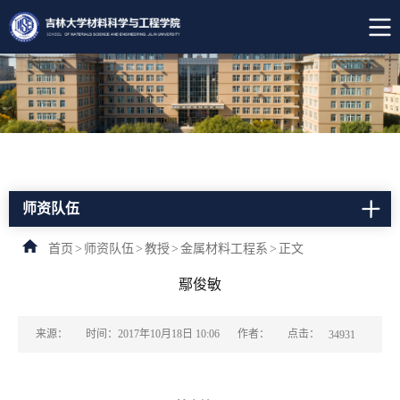
师资队伍
首页
>
师资队伍
>
教授
>
金属材料工程系
>
正文
鄢俊敏
点击：
来源：
时间：2017年10月18日 10:06
作者：
34931