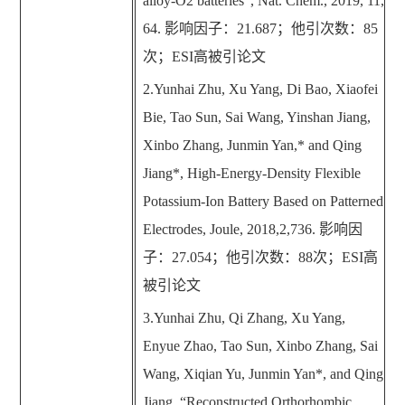
alloy-O2 batteries
”
, Nat. Chem., 2019, 11,
64.
影响因子：
21.687
；他引次数：
85
次；
ESI
高被引论文
2.Yunhai Zhu, Xu Yang, Di Bao, Xiaofei
Bie, Tao Sun, Sai Wang, Yinshan Jiang,
Xinbo Zhang, Junmin Yan,* and Qing
Jiang*, High-Energy-Density Flexible
Potassium-Ion Battery Based on Patterned
Electrodes, Joule, 2018,2,736.
影响因
子：
27.054
；他引次数：
88
次；
ESI
高
被引论文
3.Yunhai Zhu, Qi Zhang, Xu Yang,
Enyue Zhao, Tao Sun, Xinbo Zhang, Sai
Wang, Xiqian Yu, Junmin Yan*, and Qing
Jiang,
“
Reconstructed Orthorhombic