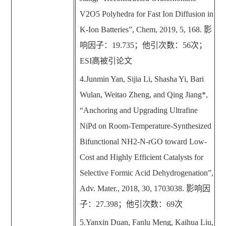
V2O5 Polyhedra for Fast Ion Diffusion in
K-Ion Batteries
”
, Chem, 2019, 5, 168.
影
响因子：
19.735
；他引次数：
56
次；
ESI
高被引论文
4.Junmin Yan, Sijia Li, Shasha Yi, Bari
Wulan, Weitao Zheng, and Qing Jiang*,
“
Anchoring and Upgrading Ultrafine
NiPd on Room-Temperature-Synthesized
Bifunctional NH2-N-rGO toward Low-
Cost and Highly Efficient Catalysts for
Selective Formic Acid Dehydrogenation
”
,
Adv. Mater., 2018, 30, 1703038.
影响因
子：
27.398
；他引次数：
69
次
5.Yanxin Duan, Fanlu Meng, Kaihua Liu,