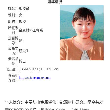
基本情况
姓名：
鄢俊敏
性别：
女
职称：
教授
所在系
金属材料工程系
别：
是否博
是
导：
最高学
研究生
历：
最高学
博士
位：
Email：
课题组
http://sciencemate.com
介绍：
个人简介：主要从事金属催化与能源材料研究。至今共发
表SCI论文100余篇，包括Nat. Chem. 、Adv. Mater. 、