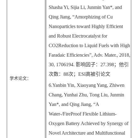
Shasha Yi, Sijia Li, Junmin Yan*, and
Qing Jiang,
“
Amorphizing of Cu
Nanoparticles toward Highly Efficient
and Robust Electrocatalyst for
CO2Reduction to Liquid Fuels with High
Faradaic Efficiencies
”
, Adv. Mater., 2018,
30, 1706194.
影响因子：
27.398
；他引
次数：
88
次；
ESI
高被引论文
学术论文：
6.Yanbin Yin, Xiaoyang Yang, Zhiwen
Chang, Yunhai Zhu, Tong Liu, Junmin
Yan*, and Qing Jiang,
“
A
Water-/FireProof Flexible Lithium-
Oxygen Battery Achieved by Synergy of
Novel Architecture and Multifunctional