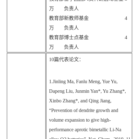
万 负责人
教育部新教师基金 4
万 负责人
教育部博士点基金 4
万 负责人
10
篇代表论文：
1.Jinling Ma, Fanlu Meng, Yue Yu,
Dapeng Liu, Junmin Yan*, Yu Zhang*,
Xinbo Zhang*, and Qing Jiang,
“
Prevention of dendrite growth and
volume expansion to give high-
performance aprotic bimetallic Li-Na