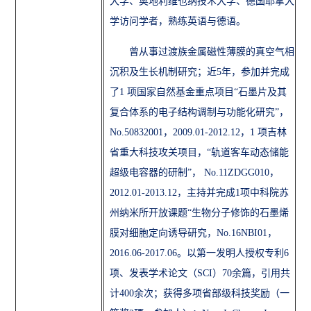
大学、奥地利维也纳技术大学、德国耶拿大
学访问学者，熟练英语与德语。
曾从事过渡族金属磁性薄膜的真空气相
沉积及生长机制研究；近
5年，参加并完成
了1
项国家自然基金重点项目
“石墨片及其
复合体系的电子结构调制与功能化研究”，
No.50832001
，
2009.01-2012.12
，
1
项吉林
省重大科技攻关项目，
“
轨道客车动态储能
超级电容器的研制
”， No.11ZDGG010
，
2012.01-2013.12
，主持并完成
1项中科院苏
州纳米所开放课题“
生物分子修饰的石墨烯
膜对细胞定向诱导研究，
No.16NBI01，
2016.06-2017.06。以
第一发明人授权专利
6
项、发表学术论文（
SCI）70余篇，引用共
计400余次
；获得多项省部级科技奖励（一