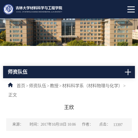
师资队伍
首页
>
师资队伍
>
教授
>
材料科学系（材料物理与化学）
>
正文
王欣
点击：
来源：
时间：2017年10月18日 10:06
作者：
13397