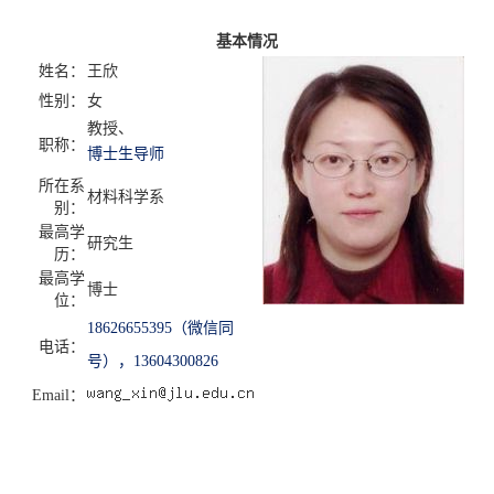
基本情况
姓名：
王欣
性别：
女
教授、
职称：
博士生导师
所在系
材料科学系
别：
最高学
研究生
历：
最高学
博士
位：
18626655395（微信同
电话：
号），13604300826
Email：