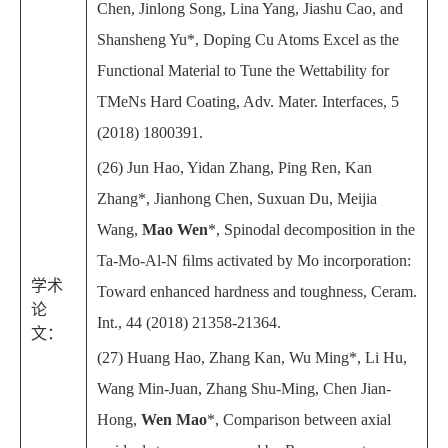
Chen, Jinlong Song, Lina Yang, Jiashu Cao, and
Shansheng Yu*, Doping Cu Atoms Excel as the
Functional Material to Tune the Wettability for
TMeNs Hard Coating, Adv. Mater. Interfaces, 5
(2018) 1800391.
(26) Jun Hao, Yidan Zhang, Ping Ren, Kan
Zhang*, Jianhong Chen, Suxuan Du, Meijia
Wang,
Mao Wen
*, Spinodal decomposition in the
Ta-Mo-Al-N ﬁlms activated by Mo incorporation:
学术
Toward enhanced hardness and toughness, Ceram.
论
Int., 44 (2018) 21358-21364.
文：
(27) Huang Hao, Zhang Kan, Wu Ming*, Li Hu,
Wang Min-Juan, Zhang Shu-Ming, Chen Jian-
Hong,
Wen Mao
*, Comparison between axial