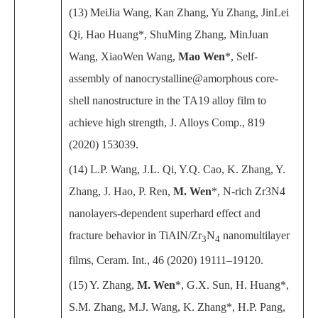
(13) MeiJia Wang, Kan Zhang, Yu Zhang, JinLei
Qi, Hao Huang*, ShuMing Zhang, MinJuan
Wang, XiaoWen Wang,
Mao Wen
*, Self-
assembly of nanocrystalline@amorphous core-
shell nanostructure in the TA19 alloy film to
achieve high strength, J. Alloys Comp., 819
(2020) 153039.
(14) L.P. Wang, J.L. Qi, Y.Q. Cao, K. Zhang, Y.
Zhang, J. Hao, P. Ren,
M. Wen
*, N-rich Zr3N4
nanolayers-dependent superhard effect and
fracture behavior in TiAlN/Zr
N
nanomultilayer
3
4
films, Ceram. Int., 46 (2020) 19111–19120.
(15) Y. Zhang,
M. Wen
*, G.X. Sun, H. Huang*,
S.M. Zhang, M.J. Wang, K. Zhang*, H.P. Pang,