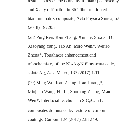
residual stresses measured by Raman spectroscopy
and X-ray diffraction in SiC fiber reinforced
titanium matrix composite, Acta Physica Sinica, 67
(2018) 197203.
(28) Ping Ren, Kan Zhang, Xin He, Suxuan Du,
Xiaoyang Yang, Tao An,
Mao Wen
*
,
Weitao
Zheng*, Toughness enhancement and
tribochemistry of the Nb-Ag-N ﬁlms actuated by
solute Ag, Acta Mater., 137 (2017) 1-11.
(29) Ming Wu, Kan Zhang, Hao Huang*,
Minjuan Wang, Hu Li, Shuming Zhang,
Mao
Wen
*
,
Interfacial reactions in SiC
/C/Ti17
f
composites dominated by texture of carbon
coatings, Carbon, 124 (2017) 238-249.