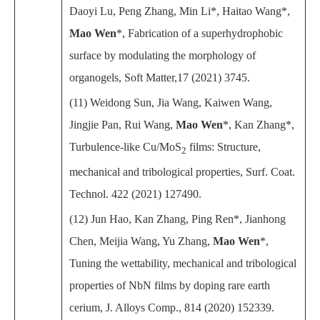
Daoyi Lu, Peng Zhang, Min Li*, Haitao Wang*,
Mao Wen
*, Fabrication of a superhydrophobic
surface by modulating the morphology of
organogels, Soft Matter,17 (2021) 3745.
(11) Weidong Sun, Jia Wang, Kaiwen Wang,
Jingjie Pan, Rui Wang,
Mao Wen
*, Kan Zhang*,
Turbulence-like Cu/MoS
films: Structure,
2
mechanical and tribological properties, Surf. Coat.
Technol. 422 (2021) 127490.
(12) Jun Hao, Kan Zhang, Ping Ren*, Jianhong
Chen, Meijia Wang, Yu Zhang,
Mao Wen
*,
Tuning the wettability, mechanical and tribological
properties of NbN films by doping rare earth
cerium, J. Alloys Comp., 814 (2020) 152339.