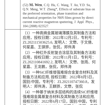
M. Wen
(52)
, C.Q. Hu, C. Wang, T. An, Y.D. Su,
Q.N. Meng, W.T. Zheng*, Effects of substrate bias on
the preferred orientation, phase transition and
mechanical properties for NbN films grown by direct
,
current reactive magnetron sputtering, J. Appl. Phys.
104 (2008) 023527.
（1）一种高熵金属玻璃薄膜及其制备方法和
应用，授权日期：2022年12月2日，专利号：
ZL202111503625.6, 发明人：文懋、于文倩、
何星嘉、王骐骅，张侃，郑伟涛
（2）一种红外反射复合涂层及其制备方法和
应用，授权日期：2022年11月1日，专利号：
ZL202110841692.2, 发明人：文懋、张雨、何
星嘉、王龙鹏，张侃，郑伟涛
（3）一种SiC纤维增强难熔合金复合材料及其
制备方法和应用, 授权日期：2022年8月5日，
国别:中国，专利号：ZL202110747360.8，发
明人：郑伟涛，王麒骅，文懋，张侃
（4）一种基于纳米多层结构的连续SiC纤维增
强难熔金属基复合材料及其制备方法和应用,
授权日期：2022年6月17日，国别:中国，专利