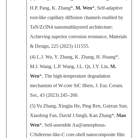
H.P. Pang, K. Zhang*,
M. Wen
*, Self-adaptive
root-like capillary diffusion channels enabled by
TaN/Zr3N4 nanomultilayered architecture:
Achieving superior corrosion resistance, Materials
& Design, 225 (2023) 111555.
(4) L.J. Wu, Y. Zhang, K. Zhang, H. Huang*,
M.J. Wang, L.P. Wang, J.L. Qi, J.Y. Lin,
M.
Wen
*, The high-temperature degradation
mechanism of W-core SiC fibers, J. Eur. Ceram.
Soc, 43 (2023) 245–260.
(5) Yu Zhang, Xingjia He, Ping Ren, Guixun Sun,
Xiaofeng Fan, David J.Singh, Kan Zhang*,
Mao
Wen
*, Self-assemble Au@amorphous-
C/fullerene-like-C core-shell nanocomposite film