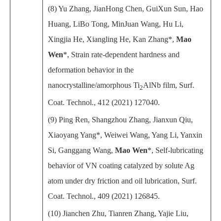
(8) Yu Zhang, JianHong Chen, GuiXun Sun, Hao
Huang, LiBo Tong, MinJuan Wang, Hu Li,
Xingjia He, Xiangling He, Kan Zhang*,
Mao
Wen
*, Strain rate-dependent hardness and
deformation behavior in the
nanocrystalline/amorphous Ti
AlNb film, Surf.
2
Coat. Technol., 412 (2021) 127040.
(9) Ping Ren, Shangzhou Zhang, Jianxun Qiu,
Xiaoyang Yang*, Weiwei Wang, Yang Li, Yanxin
Si, Ganggang Wang,
Mao Wen
*, Self-lubricating
behavior of VN coating catalyzed by solute Ag
atom under dry friction and oil lubrication, Surf.
Coat. Technol., 409 (2021) 126845.
(10) Jianchen Zhu, Tianren Zhang, Yajie Liu,