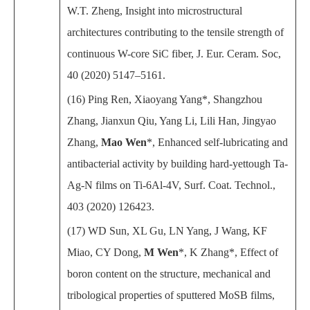
W.T. Zheng, Insight into microstructural
architectures contributing to the tensile strength of
continuous W-core SiC fiber, J. Eur. Ceram. Soc,
40 (2020) 5147–5161.
(16) Ping Ren, Xiaoyang Yang*, Shangzhou
Zhang, Jianxun Qiu, Yang Li, Lili Han, Jingyao
Zhang,
Mao Wen
*, Enhanced self-lubricating and
antibacterial activity by building hard-yettough Ta-
Ag-N films on Ti-6Al-4V, Surf. Coat. Technol.,
403 (2020) 126423.
(17) WD Sun, XL Gu, LN Yang, J Wang, KF
Miao, CY Dong,
M Wen
*, K Zhang*, Effect of
boron content on the structure, mechanical and
tribological properties of sputtered MoSB films,