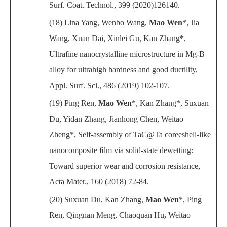
Surf. Coat. Technol., 399 (2020)126140.
(18) Lina Yang, Wenbo Wang,
Mao Wen
*, Jia
Wang, Xuan Dai, Xinlei Gu, Kan Zhang
*
,
Ultrafine nanocrystalline microstructure in Mg-B
alloy for ultrahigh hardness and good ductility,
Appl. Surf. Sci., 486 (2019) 102-107.
(19) Ping Ren,
Mao Wen
*, Kan Zhang*, Suxuan
Du, Yidan Zhang, Jianhong Chen, Weitao
Zheng*, Self-assembly of TaC@Ta coreeshell-like
nanocomposite ﬁlm via solid-state dewetting:
Toward superior wear and corrosion resistance,
Acta Mater., 160 (2018) 72-84.
(20) Suxuan Du, Kan Zhang,
Mao Wen
*, Ping
Ren, Qingnan Meng, Chaoquan Hu
,
Weitao