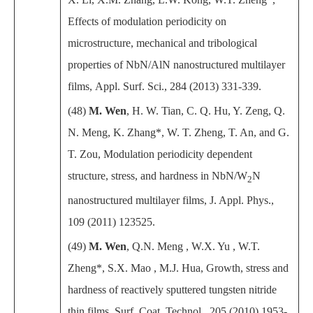
Effects of modulation periodicity on
microstructure, mechanical and
tribological
properties of NbN/AlN nanostructured multilayer
films
,
Appl. Surf. Sci.
,
284 (2013) 331-339.
(48)
M. Wen
, H. W. Tian, C. Q. Hu, Y. Zeng, Q.
N. Meng, K. Zhang*, W. T. Zheng, T. An, and G.
T. Zou
, Modulation periodicity dependent
structure, stress, and hardness in NbN/W
N
2
nanostructured multilayer films,
J. Appl. Phys.,
109 (2011) 123525.
(49)
M. Wen
, Q.N. Meng , W.X. Yu , W.T.
Zheng*, S.X. Mao , M.J. Hua, Growth, stress and
hardness of reactively sputtered tungsten nitride
thin films, Surf. Coat. Technol.
,
205 (2010) 1953-