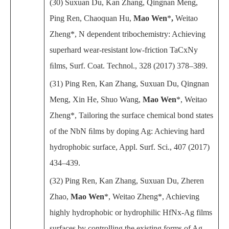
(30) Suxuan Du, Kan Zhang, Qingnan Meng,
Ping Ren, Chaoquan Hu,
Mao Wen
*
,
Weitao
Zheng*, N dependent tribochemistry: Achieving
superhard wear-resistant low-friction TaCxNy
ﬁlms, Surf. Coat. Technol., 328 (2017) 378–389.
(31)
Ping Ren, Kan Zhang, Suxuan Du, Qingnan
Meng, Xin He, Shuo Wang,
Mao Wen
*, Weitao
Zheng*, Tailoring the surface chemical bond states
of the NbN ﬁlms by doping Ag: Achieving hard
hydrophobic surface, Appl. Surf. Sci., 407 (2017)
434–439.
(32) Ping Ren, Kan Zhang, Suxuan Du, Zheren
Zhao,
Mao Wen
*, Weitao Zheng*, Achieving
highly hydrophobic or hydrophilic HfNx-Ag films
surfaces by controlling the existing forms of Ag,