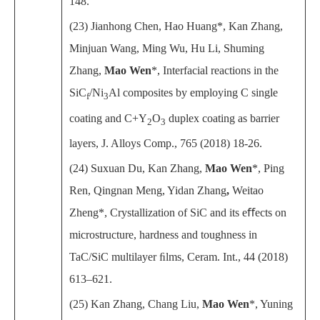
148.
(23) Jianhong Chen, Hao Huang*, Kan Zhang,
Minjuan Wang, Ming Wu, Hu Li, Shuming
Zhang,
Mao Wen
*, Interfacial reactions in the
SiC
/Ni
Al composites by employing C single
f
3
coating and C+Y
O
duplex coating as barrier
2
3
layers, J. Alloys Comp., 765 (2018) 18-26.
(24) Suxuan Du, Kan Zhang,
Mao Wen
*, Ping
Ren, Qingnan Meng, Yidan Zhang
,
Weitao
Zheng*, Crystallization of SiC and its eﬀects on
microstructure, hardness and toughness in
TaC/SiC multilayer ﬁlms, Ceram. Int., 44 (2018)
613–621.
(25) Kan Zhang, Chang Liu,
Mao Wen
*, Yuning