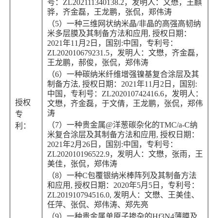
号：ZL202111340138.2，发明人：文懋，王麒
骅，齐金磊，王龙鹏，张侃，郑伟涛
（5）一种三维网状纳米晶/非晶的高强高韧纳
米多层膜及其制备方法和应用, 授权日期：
2021年11月2日，国别:中国，专利号：
ZL202010679231.5，发明人：文懋，齐金磊，
王龙鹏，郝俊，张侃，郑伟涛
（6）一种碳纳米纤维增强镍基复合涂层及其
制备方法, 授权日期：2021年11月2日，国别:
中国，专利号：ZL202010742416.6，发明人：
授权
文懋，齐金磊，于文倩，王龙鹏，张侃，郑伟
涛
专
（7）一种贵金属@洋葱碳杂化的TMC/a-C纳
利：
米复合涂层及其制备方法和应用, 授权日期：
2021年2月26日，国别:中国，专利号：
ZL202010196522.9，发明人：文懋，张雨，王
美佳，张侃，郑伟涛
（8）一种C包覆银纳米棒阵列及其制备方法
和应用, 授权日期：2020年5月5日，专利号：
ZL201910794516.0, 发明人：文懋、王美佳、
任萍、张侃、郑伟涛、郑先亮
（9）一种贵金属单原子掺杂的Hf3N4薄膜及