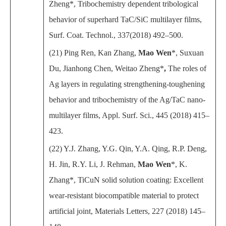
Zheng*, Tribochemistry dependent tribological
behavior of superhard TaC/SiC multilayer films,
Surf. Coat. Technol., 337(2018) 492–500.
(21) Ping Ren, Kan Zhang,
Mao Wen
*, Suxuan
Du, Jianhong Chen, Weitao Zheng*
,
The roles of
Ag layers in regulating strengthening-toughening
behavior and tribochemistry of the Ag/TaC nano-
multilayer films, Appl. Surf. Sci., 445 (2018) 415–
423.
(22) Y.J. Zhang, Y.G. Qin, Y.A. Qing, R.P. Deng,
H. Jin, R.Y. Li, J. Rehman,
Mao Wen
*, K.
Zhang*, TiCuN solid solution coating: Excellent
wear-resistant biocompatible material to protect
artificial joint, Materials Letters, 227 (2018) 145–