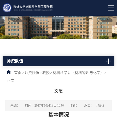
师资队伍
首页
>
师资队伍
>
教授
>
材料科学系（材料物理与化学）
>
正文
文懋
点击：
来源：
时间：2017年10月18日 10:07
作者：
15848
基本情况