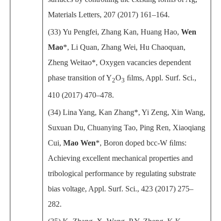
Materials Letters, 207 (2017) 161–164.
(33)
Yu Pengfei, Zhang Kan, Huang Hao,
Wen
Mao
*, Li Quan, Zhang Wei, Hu Chaoquan,
Zheng Weitao*, Oxygen vacancies dependent
phase transition of Y
O
ﬁlms, Appl. Surf. Sci.,
2
3
410 (2017) 470–478.
(34)
Lina Yang, Kan Zhang*, Yi Zeng, Xin Wang,
Suxuan Du, Chuanying Tao, Ping Ren, Xiaoqiang
Cui,
Mao Wen
*, Boron doped bcc-W ﬁlms:
Achieving excellent mechanical properties and
tribological performance by regulating substrate
bias voltage, Appl. Surf. Sci., 423 (2017) 275–
282.