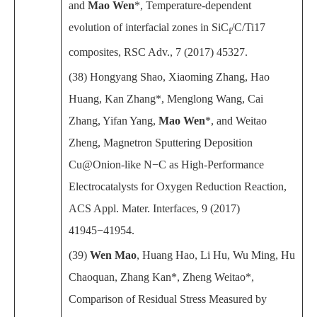
and
Mao Wen
*, Temperature-dependent
evolution of interfacial zones in SiC
/C/Ti17
f
composites, RSC Adv., 7 (2017) 45327.
(38)
Hongyang Shao, Xiaoming Zhang, Hao
Huang, Kan Zhang*, Menglong Wang, Cai
Zhang, Yifan Yang,
Mao Wen
*, and Weitao
Zheng, Magnetron Sputtering Deposition
Cu@Onion-like N−C as High-Performance
Electrocatalysts for Oxygen Reduction Reaction,
ACS Appl. Mater. Interfaces, 9 (2017)
41945−41954.
(39)
Wen Mao
, Huang Hao, Li Hu, Wu Ming, Hu
Chaoquan, Zhang Kan*, Zheng Weitao*,
Comparison of Residual Stress Measured by