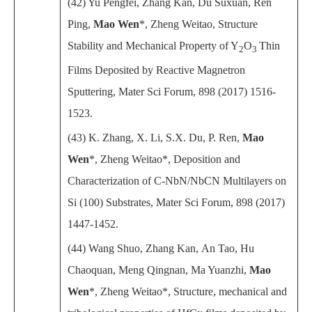
(42) Yu Pengfei, Zhang Kan, Du Suxuan, Ren
Ping,
Mao Wen
*, Zheng Weitao, Structure
Stability and Mechanical Property of Y
O
Thin
2
3
Films Deposited by Reactive Magnetron
Sputtering, Mater Sci Forum, 898 (2017) 1516-
1523.
(43) K. Zhang, X. Li, S.X. Du, P. Ren,
Mao
Wen
*, Zheng Weitao*, Deposition and
Characterization of C-NbN/NbCN Multilayers on
Si (100) Substrates, Mater Sci Forum, 898 (2017)
1447-1452.
(44)
Wang Shuo
,
Zhang Kan
,
An Tao
,
Hu
Chaoquan
,
Meng Qingnan
,
Ma Yuanzhi
,
Mao
Wen
*
,
Zheng Weitao
*
,
Structure, mechanical and