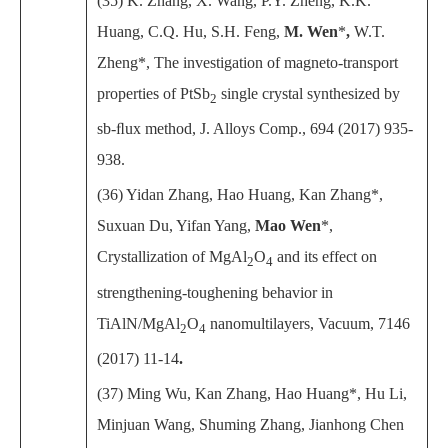
(35) K. Zhang, X. Wang, P.Y. Zheng, K.K.
Huang, C.Q. Hu, S.H. Feng,
M. Wen
*
,
W.T.
Zheng*, The investigation of magneto-transport
properties of PtSb
single crystal synthesized by
2
sb-ﬂux method, J. Alloys Comp., 694 (2017) 935-
938.
(36) Yidan Zhang, Hao Huang, Kan Zhang*,
Suxuan Du, Yifan Yang,
Mao Wen
*,
Crystallization of MgAl
O
and its effect on
2
4
strengthening-toughening behavior in
TiAlN/MgAl
O
nanomultilayers, Vacuum, 7146
2
4
(2017) 11-14
.
(37) Ming Wu, Kan Zhang, Hao Huang*, Hu Li,
Minjuan Wang, Shuming Zhang, Jianhong Chen