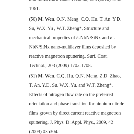
1961.
(50)
M. Wen
, Q.N. Meng, C.Q. Hu, T. An, Y.D.
Su, W.X. Yu , W.T. Zheng*, Structure and
mechanical properties of
δ
-NbN/SiNx and
δ′
-
NbN/SiNx nano-multilayer films deposited by
reactive magnetron sputtering, Surf. Coat.
Technol.
,
203 (2009) 1702-1708.
(51)
M. Wen
, C.Q. Hu, Q.N. Meng, Z.D. Zhao,
T. An, Y.D. Su, W.X. Yu, and W.T. Zheng*,
Effects of nitrogen flow rate on the preferred
orientation and phase transition for niobium nitride
films grown by direct current reactive magnetron
sputtering, J. Phys. D: Appl. Phys.
,
2009, 42
(2009) 035304.