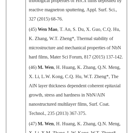
tribological properties of HfCx films deposited by
reactive magnetron sputtering,
Appl. Surf. Sci.,
327 (2015) 68-76.
(45)
Wen Mao
, T. An, S. Du, X. Guo, C.Q. Hu,
K. Zhang, W.T. Zheng*, Thermal stability of
microstructure and mechanical properties of NbN
hard films, Mater Sci Forum, 817 (2015) 137-142.
(46)
M. Wen
,
H. Huang
,
K. Zhang
,
Q.N. Meng
,
X. Li
,
L.W. Kong
,
C.Q. Hu
,
W.T. Zheng*
, The
AlN layer thickness dependent coherent epitaxial
growth, stress and hardness in NbN/AlN
nanostructured multilayer films,
Surf. Coat.
Technol., 235 (2013) 367-375.
(47)
M. Wen
, H. Huang, K. Zhang, Q.N. Meng
,
X. Li
,
X.M. Zhang
,
L.W. Kong
, W.T. Zheng*,