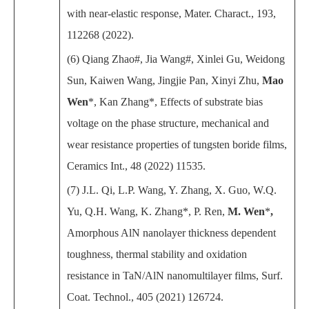
with near-elastic response, Mater. Charact., 193,
112268 (2022).
(6) Qiang Zhao#, Jia Wang#, Xinlei Gu, Weidong
Sun, Kaiwen Wang, Jingjie Pan, Xinyi Zhu,
Mao
Wen
*, Kan Zhang*, Effects of substrate bias
voltage on the phase structure, mechanical and
wear resistance properties of tungsten boride films,
Ceramics Int., 48 (2022) 11535.
(7) J.L. Qi, L.P. Wang, Y. Zhang, X. Guo, W.Q.
Yu, Q.H. Wang, K. Zhang*, P. Ren,
M. Wen
*
,
Amorphous AlN nanolayer thickness dependent
toughness, thermal stability and oxidation
resistance in TaN/AlN nanomultilayer films, Surf.
Coat. Technol., 405 (2021) 126724.