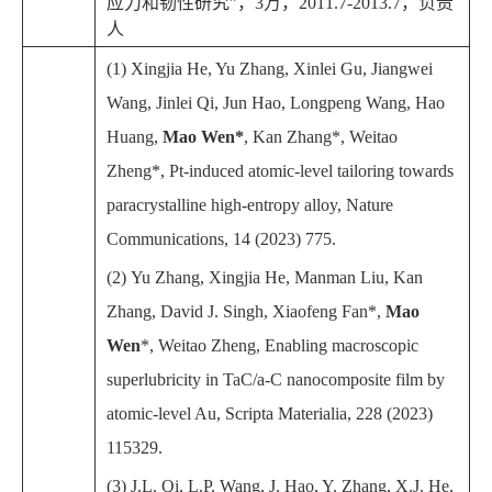
应力和韧性研究”，3万，2011.7-2013.7，负责
人
(1) Xingjia He, Yu Zhang, Xinlei Gu, Jiangwei
Wang, Jinlei Qi, Jun Hao, Longpeng Wang, Hao
Huang,
Mao Wen*
, Kan Zhang*, Weitao
Zheng*, Pt-induced atomic-level tailoring towards
paracrystalline high-entropy alloy, Nature
Communications, 14 (2023) 775.
(2)
Yu Zhang, Xingjia He, Manman Liu, Kan
Zhang, David J. Singh, Xiaofeng Fan*,
Mao
Wen
*, Weitao Zheng, Enabling macroscopic
superlubricity in TaC/a-C nanocomposite film by
atomic-level Au, Scripta Materialia, 228 (2023)
115329.
(3)
J.L. Qi, L.P. Wang, J. Hao, Y. Zhang, X.J. He,