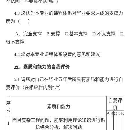
不认同；
E-
非常不认同。）
4.3
您认为本专业的课程体系对毕业要求达成的支撑力
度为（ ）
A
．完全支撑
B.
支撑
C.
基本支撑
D.
不太支撑
E.
很不支撑
4.4
您对本专业课程体系设置的意见和建议：
五、素质和能力的自我评价
5.1
请您对自己在毕业五年后所具有素质和能力进行自
我评价（在相应栏内划
“√”
）
自我评
序
素质和能力
价
号
A
B
C
D
E
面对复杂工程问题，能够利用理论知识进行系
1
统综合分析、解决问题