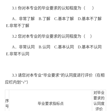
3.1
你对本专业的毕业要求的认知程度为（ ）
A
．非常了解
B.
了解
C.
基本了解
D.
基本不了解
E.
非常不了解
3.
2
您对本专业的毕业要求的
认同
程度为（
）
A
．非常
认同
B.
认同
C.
基本
认同
D.
基本不
认同
E.
非常不
认同
3.
3
请您对本专业
“
毕业要求
”
的认同度进行评价（在相
应栏内划
“√”
）
对毕业
要求的
序
毕业要求指标点
认同度
号
评价