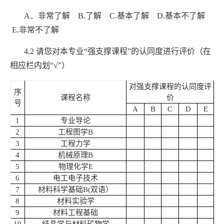
A
．非常了解
B.
了解
C.
基本了解
D.
基本不了解
E.
非常不了解
4.2
请您对本专业
“
强支撑课程
”
的认同度进行评价（在
相应栏内划
“√”
）
对强支撑课程的认同度评
序
课程名称
价
号
A
B
C
D
E
1
专业导论
2
工程图学
B
3
工程力学
4
机械原理
B
5
物理化学
E
6
电工电子技术
7
材料科学基础
B(
双语）
8
材料实验学
9
材料工程基础
10
结晶学与材料矿物学