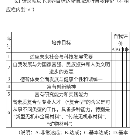
6.1
请您就以下培养目标达成情况进行自我评价（在相
应栏内划
“√”
）
自我评
序
培养目标
价
号
A
B
C
D
E
1
适应未来社会与科技发展需要
自我发展与为国家富强、民族振兴和人类文明
2
进步的双赢
3
德智体美全面发展与健康个性和谐统一
4
富有创新精神
5
富有研究能力和实践能力
高素质复合型专业人才
（
“
复合型
”
的含义是可
从事不同类型的工作，具备多种能力，特别是
6
“
新型无机非金属材料
”
、
“
传统无机非材料
”
、
“
矿物材料
”
）
（说明：
A-
非常达成；
B-
达成；
C-
基本达成；
D-
基本