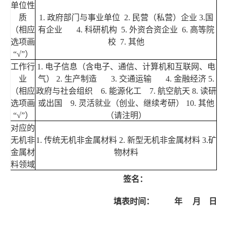
单位性
质
1.
政府部门与事业单位
2.
民营（私营）企业
3.
国
（相应
有企业
4.
科研机构
5.
外资合资企业
6.
高等院
选项画
校
7.
其他
“√”
）
工作行
1.
电子信息（含电子、通信、计算机和互联网、电
业
气）
2.
生产制造
3.
交通运输
4.
金融经济
5.
（相应
政府与社会组织
6.
能源化工
7.
航空航天
8.
读研
选项画
或出国
9.
灵活就业（创业、继续考研）
10.
其他
“√”
）
（请注明）
对应的
无机非
1.
传统无机非金属材料
2.
新型无机非金属材料
3.
矿
金属材
物材料
料领域
签名：
填表时间：
年
月
日