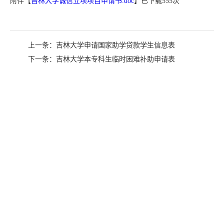
附件【
吉林大学诚信立项项目申请书.doc
】已下载
555
次
上一条：
吉林大学申请国家助学贷款学生信息表
下一条：
吉林大学本专科生临时困难补助申请表