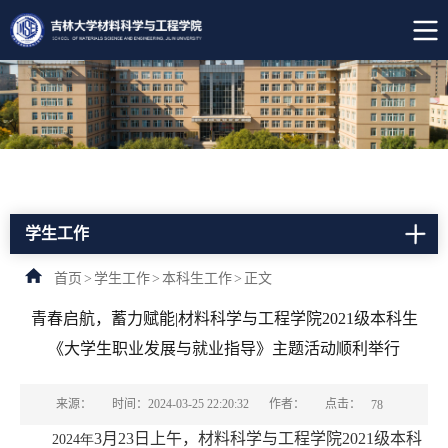
学生工作
首页
>
学生工作
>
本科生工作
>
正文
青春启航，蓄力赋能|材料科学与工程学院2021级本科生
《大学生职业发展与就业指导》主题活动顺利举行
点击：
来源：
时间：2024-03-25 22:20:32
作者：
78
3
月
23
日上午，材料科学与工程学院
2021
级本科
2024年