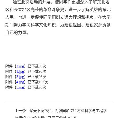
通过此次活动的开展，使同学们更加深入了解东北地
区和长春地区光荣的革命斗争史，进一步了解英雄的东北
人民，也进一步促使同学们树立远大理想和抱负，在大学
期间努力学习科学文化知识，为建设祖国、建设家乡贡献
自己的力量。
附件【
2.jpg
】已下载
93
次
附件【
1.jpg
】已下载
98
次
附件【
3.jpg
】已下载
98
次
附件【
4.jpg
】已下载
102
次
附件【
5.jpg
】已下载
95
次
上一条：
聚天下英“材”，为强国加“料”|材料科学与工程学