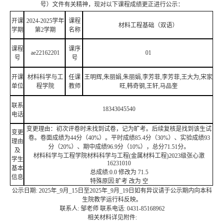
号）文件有关精神，现对以下课程成绩更正进行公示：
开课
2024-2025学年
课程
材料工程基础（双语）
学期
第2学期
名称
课程
课序
ae22162201
01
号
号
开课
材料科学与工
任课
王明辉,朱丽娟,朱丽娟,李芳菲,李芳菲,王大为,宋家
单位
程学院
教师
旺,韩奇钢,王轩,马品奎
联系
18343045540
电话
变更理由：初次评卷时未找到试卷，记为旷考。后续复核是找到该生试
变更
卷。卷面成绩为44分（40%）。平时成绩85.4分（30%）、实验成绩93
理由
分（20%）、期中成绩96.9分（10%），总分71.51分。
及
材料科学与工程学院材料科学与工程(金属材料工程)2023级张心澈
学生
16231010
基本
总成绩:0.0 修改为 71.5
信息
特殊原因:旷考 改为 空
公示日期: 2025年_9月_15日至2025年_9月_19日如有异议请于公示期内向本科
生院教学运行科反映。
联系人: 邹老师 联系电话: 0431-85168962
相关材料详见附件: