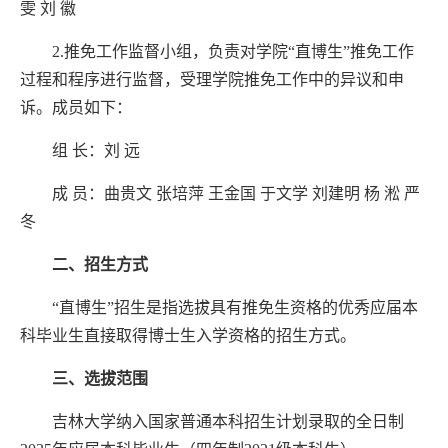
雯
刘
徽
2.推免工作监督小组
，
负责对学院
“直博生”推免工作
过程和程序进行监督，受理学院推免工作中的异议和申
诉。成员如下：
组
长
：
刘
远
成
员：曲贵文
张培萍
王金国
于文学
刘建明
杨
淞
严
冬
二、招生
方式
“直博生”招生是指选拔具有推免生资格的优秀应届本
科毕业生直接取得博士生入学资格的招生方式。
三、选拔范围
吉林大学纳入国家普通本科招生计划录取的全日制