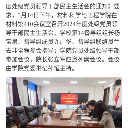
度处级党员领导干部民主生活会的通知》要
求，
3月1
4
日下午，材料科学与工程学院在
材料馆
4
10
会议室召开
2
02
4
年度处级党员领
导干部民主生活会。
学校第14
督导组组长
杨
宝泉
、
督导组成员
许广华
、
督导组
联络员
兰
去非
全程参会指导；学院党员处级领导干部
参加会议，院长张立军应邀列席会议。会议
由学院党委书记
孙恒
主持。