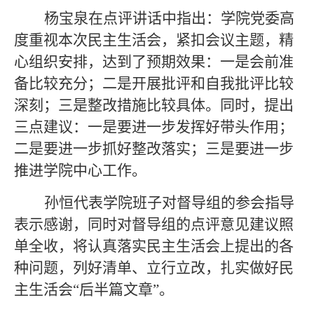
杨宝泉在点评讲话中指出：
学院党委高
度重视
本
次民主生活会，
紧扣会议
主题，精
心组织安排，达到了预期效果：一是
会前准
备比较充分
；二是开展批评和自我批评
比较
深刻
；三是整改措施比较具体。同时，提出
三点建议：一是要进一步
发挥好带头作用
；
二是要进一步抓好整改落实；三是要
进一步
推进学院中心工作
。
孙恒
代表学院班子对督导组的参会指导
表示感谢，同时对
督导组
的点评意见建议照
单全收，
将认真落实民主生活会上提出的各
种问题，列好清单
、
立行立改，扎实做好民
主生活会
“后半篇文章”
。