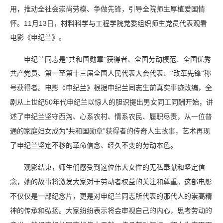
用，推动全社会崇尚劳模、争做先锋，引导全院师生厚植爱国情
11
13
怀。
月
日，材料科学与工程学院党委组织师生党员代表
观看
电影《申纪兰》。
申纪兰
同志是“共和国勋章”获得者、全国劳动模范、全国优秀
共产党员、
第一至第十三届全国人民代表大会代表、“改革先锋”称
号获得者。
电影
《
申纪兰
》根据申纪兰同志生前真实事迹改编
，
全
50
剧从上世纪
年代申纪兰以惊人的胆识提出男女同工同酬开始
，
讲
述了申纪兰坚守西沟、心系农村、情系农民、履职尽责，从一位普
“
”
通的家庭妇女成为
共和国勋章
获得者的传奇人生故事
，
艺术再现
了申纪兰坚定不移的革命信念、经久不变的劳动本色。
观影结束，师生
们感受到这位伟大女性的无私奉献和坚定信
念，她的故事将激发
大家
对于劳动者权益的关注和尊重。这部电影
不仅仅是一部纪念片，更是对申纪兰同志所代表的那代人的崇高精
神的传承和弘扬。
大家纷纷表示将会
审视自己的内心，思考劳动的