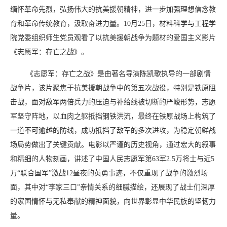
缅怀革命先烈，弘扬伟大的抗美援朝精神，进一步加强理想信念教
育和革命传统教育，汲取奋进力量。10月25日，材料科学与工程学
院党委组织师生党员观看了以抗美援朝战争为题材的爱国主义影片
《志愿军：存亡之战》。
《志愿军：存亡之战》是由著名导演陈凯歌执导的一部剧情
战争片，该片聚焦于抗美援朝战争中的第五次战役，特别是铁原阻
击战，面对敌军两倍兵力的压迫与补给线被切断的严峻形势，志愿
军坚守阵地，以血肉之躯抵挡钢铁洪流，最终在铁原战场上构筑了
一道不可逾越的防线，成功抵挡了敌军的多次进攻，为稳定朝鲜战
场局势做出了关键贡献。电影以严谨的历史视角，通过宏大的叙事
和精细的人物刻画，讲述了中国人民志愿军第63军2.5万将士与近5
万“联合国军”激战12昼夜的英勇事迹，不仅重现了战争的激烈场
面，其中对“李家三口”亲情关系的细腻描绘，还展现了战士们深厚
的家国情怀与无私奉献的精神面貌，向世界彰显中华民族的坚韧力
量。