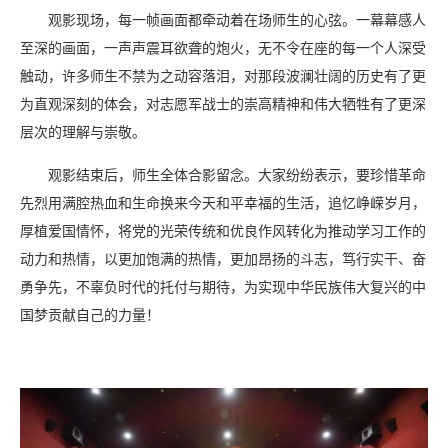
观影现场，每一帧画面都牵动着在场师生的心弦。一幕幕感人
至深的画面，一声声震耳欲聋的炮火，无不令在座的每一个人深受
触动，许多师生不禁为之动容落泪，对那段波澜壮阔的历史有了更
为直观深刻的体会，对志愿军战士的崇高精神和伟大牺牲有了更深
层次的理解与崇敬。
观影结束后，师生全体合影留念。大家纷纷表示，要珍惜革命
先烈用满腔热血和生命换来今天和平幸福的生活，追忆峥嵘岁月，
厚植爱国情怀，将党的光荣传统和优良作风转化为推动学习工作的
动力和热情，以更加饱满的热情，更加昂扬的斗志，笃行实干、奋
勇争先，不辜负时代的托付与期待，为实现中华民族伟大复兴的中
国梦贡献自己的力量！