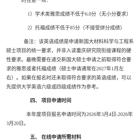
的任意一项：
1）学术类雅思成绩不低于6.0分（无小分要求）
2）托福成绩不低于85分（不接受拼分成绩）
备注：
该英语
成绩
是
申请
新国大
材料科学与工程系
硕士项目的统一要求，并非入读重庆研究院衔接课程的硬
性要求。
最晚
需要在递交新国大硕士申请之前取得符合要
求的雅思或者托福成绩
（
硕士申请通常在
2027年1月左
右
）
。如果在报名时还未取得符合要求的英语成绩，可以
先提供大学英语六级或四级成绩
作为参考
。
四、
项目申请时间
本年度项目报名申请时间为
202
6
年
3
月
4
日
-202
6
年
3月
20
日。
五、
在线申请所需材料