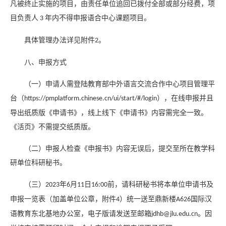
凡被终止实施的项目，由责任单位追回已拨付全部或部分经费，项
目负责人
年内不得申报语合中心课题项目。
3
具体管理办法详见附件
。
2
八、申报方式
（一）申请人需登陆教育部中外语言交流合作中心项目管理平
台（
），在线申报并且
https://pmplatform.chinese.cn/ui/start/#/login
导出纸质版《申请书》，线上线下《申请书》内容需完全一致。
《活页》不需提交纸质版。
（二）申报人检查《申报书》内容无误后，提交至所在教学科
研单位科研秘书。
（三）
年
月
日
前，请科研秘书将本单位申请书及
2023
6
11
16:00
申报一览表（加盖单位公章，附件
）统一送至鼎新楼
国际汉
4
A626
语教育东北基地办公室，电子版请发送至邮箱
。因
jdhb@jlu.edu.cn