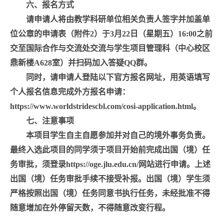
六、报名方式
请申请人将由教学科研单位相关负责人签字并加盖单
位公章的申请表（附件
2
）于
3
月
22
日（星期五）
16:00
之前
交至国际合作与交流处交流与学生项目管理科（中心校区
鼎新楼
A628
室）并扫码加入答疑
QQ
群。
同时，请申请人登陆以下官方报名网址，用英语填写
个人报名信息完成外方报名申请：
https://www.worldstridescbl.com/cosi-application.html
。
七、注意事项
本项目学生自主自愿参加并对自己的境外事务负责。
最终入选此项目的同学须于项目开始前完成出国（境）任
务审批，须登录
https://oge.jlu.edu.cn/
网站进行申请。上述
出国（境）任务审批手续不接受补报。出国（境）学生须
严格按照出国（境）任务同意书执行任务，未经批准不得
随意增加在外停留天数，不得随意改变行程。