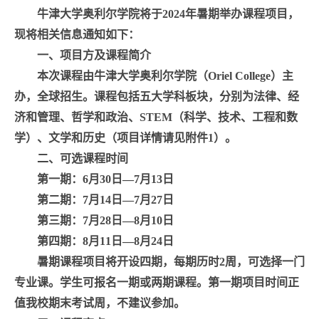
牛津大学奥利尔学院将于
2024
年暑期举办课程项目，
现将相关信息通知如下：
一、项目方及课程简介
本次课程由牛津大学奥利尔学院（
Oriel College
）主
办，全球招生。课程包括五大学科板块，分别为法律、经
济和管理、哲学和政治、
STEM
（科学、技术、工程和数
学）、文学和历史（项目详情请见附件
1
）。
二、可选课程时间
第一期：
6
月
30
日—
7
月
13
日
第二期：
7
月
14
日—
7
月
27
日
第三期：
7
月
28
日—
8
月
10
日
第四期：
8
月
11
日—
8
月
24
日
暑期课程项目将开设四期，每期历时
2
周，可选择一门
专业课。学生可报名一期或两期课程。第一期项目时间正
值我校期末考试周，不建议参加。