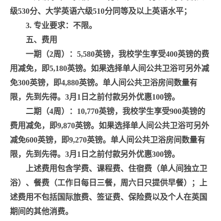
级
530
分、大学英语六级
510
分同等及以上英语水平；
3.
专业要求：不限。
五、费用
一期（
2
周）：
5,580
英镑，我校学生享受
400
英镑的费
用减免，即
5,180
英镑。如果选择单人间公共卫浴可另外减
免
300
英镑，即
4,880
英镑。单人间公共卫浴房间数量有
限，先到先得。
3
月
1
日之前付款另外优惠
100
镑。
二期（
4
周）：
10,770
英镑，我校学生享受
900
英镑的
费用减免，即
9,870
英镑。如果选择单人间公共卫浴可另外
减免
600
英镑，即
9,270
英镑。单人间公共卫浴房间数量有
限，先到先得。
3
月
1
日之前付款另外优惠
300
镑。
上述费用包含学费、课程费、住宿费（单人间独立卫
浴）、餐费（工作日每日三餐，周六日只提供早餐）；上
述费用不包括国际旅费、签证费、保险费以及个人在英国
期间的其他消费。