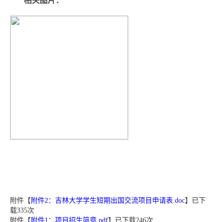
相关图片：
附件【
附件2：吉林大学学生短期出国交流项目申请表.doc
】已下
载
335
次
附件【
附件1：项目招生简章.pdf
】已下载
246
次