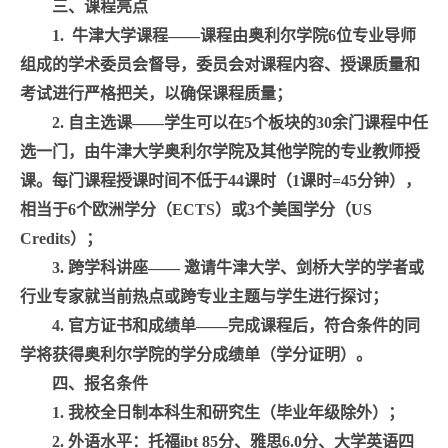
三、课程亮点
1.
牛津大学课程——课程由奥利尔学院
6
位专业导师
组成的学术委员会督导，委员会对课程内容、授课质量和
考试进行严格把关，以确保课程质量；
2.
自主选课——学生可以在
5
个板块的
30
余门课程中任
选一门，由牛津大学奥利尔学院及其他学院的专业教师授
课。每门课程授课时间不低于
44
课时（
1
课时
=45
分钟），
相当于
6
个欧洲学分（
ECTS
）或
3
个美国学分（
US
Credits
）；
3.
跨学科讲座—— 邀请牛津大学、剑桥大学的学者或
行业专家就当前热点或跨专业主题与学生进行探讨；
4.
官方证书和成绩单——完成课程后，符合条件的同
学将获得奥利尔学院的学分成绩单（学分证明）。
四、报名条件
1.
我校全日制本科生和研究生（毕业年级除外）；
2.
外语水平：托福
ibt 85
分、雅思
6.0
分、大学英语四