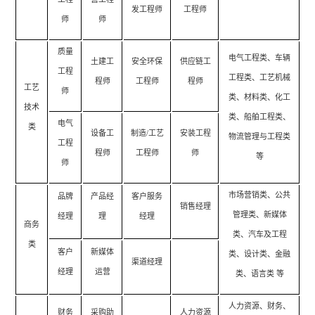
发工程师
工程师
师
师
质量
电气工程类、车辆
土建工
安全环保
供应链工
工程
工程类、工艺机械
程师
工程师
程师
工艺
师
类、材料类、化工
技术
类、船舶工程类、
电气
类
设备工
制造/工艺
安装工程
物流管理与工程类
工程
程师
工程师
师
等
师
市场营销类、公共
品牌
产品经
客户服务
销售经理
管理类、新媒体
经理
理
经理
商务
类、汽车及工程
类
客户
新媒体
类、设计类、金融
渠道经理
经理
运营
类、语言类 等
人力资源、财务、
财务
采购助
人力资源