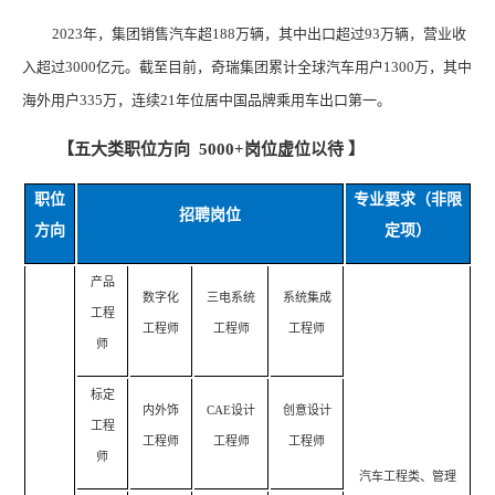
2023
年，集团销售汽车超188万辆，其中出口超过93万辆，营业收
入超过3000亿元。截至目前，奇瑞集团累计全球汽车用户1300万，其中
海外用户335万，连续21年位居中国品牌乘用车出口第一。
【五大类职位方向 5000+岗位虚位以待 】
职位
专业要求（非限
招聘岗位
方向
定项）
产品
数字化
三电系统
系统集成
工程
工程师
工程师
工程师
师
标定
内外饰
CAE
设计
创意设计
工程
工程师
工程师
工程师
师
汽车工程类、管理