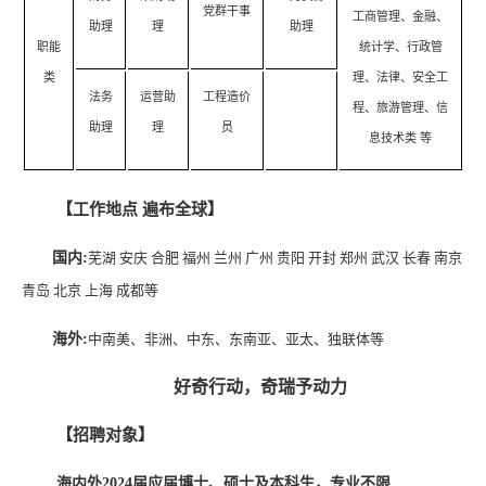
党群干事
工商管理、金融、
助理
理
助理
职能
统计学、行政管
类
理、法律、安全工
法务
运营助
工程造价
程、旅游管理、信
助理
理
员
息技术类 等
【工作地点 遍布全球】
国内:
芜湖 安庆 合肥 福州 兰州 广州 贵阳 开封 郑州 武汉 长春 南京
青岛 北京 上海 成都等
海外:
中南美、非洲、中东、东南亚、亚太、独联体等
好奇行动，奇瑞予动力
【招聘对象】
海内外2024届应届博士、硕士及本科生，专业不限