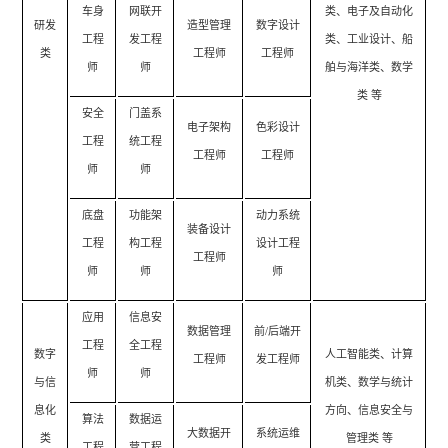
车身
网联开
类、电子及自动化
研发
造型管理
数字设计
工程
发工程
类、工业设计、船
类
工程师
工程师
师
师
舶与海洋类、数学
类 等
安全
门盖系
电子架构
色彩设计
工程
统工程
工程师
工程师
师
师
底盘
功能架
动力系统
装备设计
工程
构工程
设计工程
工程师
师
师
师
应用
信息安
数据管理
前/后端开
工程
全工程
数字
人工智能类、计算
工程师
发工程师
师
师
与信
机类、数学与统计
息化
方向、信息安全与
算法
数据运
大数据开
系统运维
类
管理类 等
工程
营工程