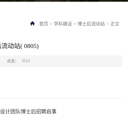
首页
>
学科建设
>
博士后流动站
>
正文
站( 0805)
点击：
：
3513
设计团队博士后招聘启事