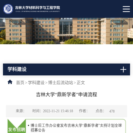
学科建设
首页
>
学科建设
>
博士后流动站
>
正文
吉林大学“鼎新学者”申请流程
点击：
来源：
时间：2022-11-21 15:46:18
作者：
478