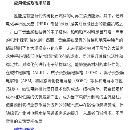
应用领域
及市场前景
氢能是有望替代传统化石燃料的可再生清洁能源。其中，通过
电化学析氢反应（HER）制备“绿氢”是实现氢能社会的最佳策略之
一。由于贵金属铂独特的电子结构，铂和铂基材料是目前唯一商用
的电制“绿氢”催化剂；然而，贵金属铂昂贵的价格和地壳中稀有的
储量限制了其大规模商业化应用。未来氢能社会对于氢气的大量需
求使得必须降低电制“绿氢”催化剂的成本，同时提升其催化活性和
稳定性。对催化剂进行电子结构优化，能够提高材料的本征性能。
在碱性电解槽（ALK）、质子交换膜电解槽（PEM）、离子交换膜
电解槽（AEM）和固态氧化物电解槽（SOEC）等多种电解水制氢
路线中，碱性电解槽凭借其技术相对成熟、结构简单、安全稳定和
成本相对低廉的优势脱颖而出，成为当下电解水制氢的主流路线。
但目前制氢行业竞争最为激烈的领域也集中在碱性电解槽领域。伴
随绿氢产业对电解水制氢设备需求的提升，入局者日渐增多。不同
背景的公司竞相布局
碱性电解水