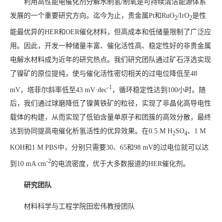
利用高性能电催化剂分解水制氢/制氧是可持续清洁能源体系
发展的一个重要研究方向。迄今为止，贵金属Pt和RuO
/IrO
是性
2
2
能最优异的HER和OER催化材料，但高成本和低储量限制了广泛应
用。因此，开发一种储量丰富、催化活性高、稳定性好的非贵金属
电解水材料成为近年的研究热点。我们研究团队通过矿石浮选实现
了镍矿的原位提纯，使与催化活性密切相关的过电位降低至48
-1
mV，塔菲尔斜率低至43 mV·dec
，循环稳定性达到100小时。随
后，我们通过球磨降低了镍黄铁矿的粒径，实现了非晶化高导电性
载体的构建，从而实现了低铂含量单原子和团簇的高效分散，最终
达到协同提高电催化析氢活性的优异效果。在0.5 M H
SO
、1 M
2
4
KOH和1 M PBS中，分别只需要30、65和98 mV的过电位就可以达
-2
到10 mA cm
的电流密度，优于大多数报道的HER催化剂。
研究团队
材料科学与工程学院田宏伟教授团队