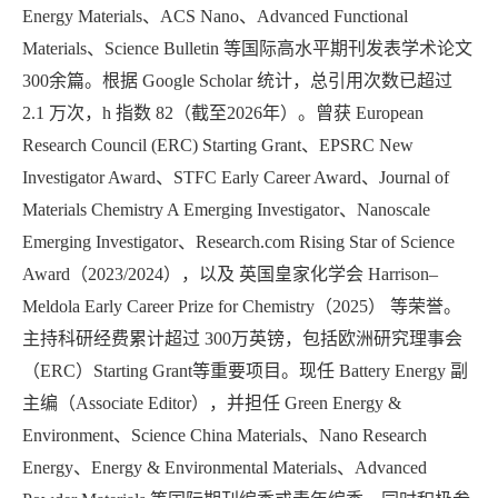
Energy Materials、ACS Nano、Advanced Functional
Materials、Science Bulletin 等国际高水平期刊发表学术论文
300余篇。根据 Google Scholar 统计，总引用次数已超过
2.1 万次，h 指数 82（截至2026年）。曾获 European
Research Council (ERC) Starting Grant、EPSRC New
Investigator Award、STFC Early Career Award、Journal of
Materials Chemistry A Emerging Investigator、Nanoscale
Emerging Investigator、Research.com Rising Star of Science
Award（2023/2024），以及 英国皇家化学会 Harrison–
Meldola Early Career Prize for Chemistry（2025） 等荣誉。
主持科研经费累计超过 300万英镑，包括欧洲研究理事会
（ERC）Starting Grant等重要项目。现任 Battery Energy 副
主编（Associate Editor），并担任 Green Energy &
Environment、Science China Materials、Nano Research
Energy、Energy & Environmental Materials、Advanced