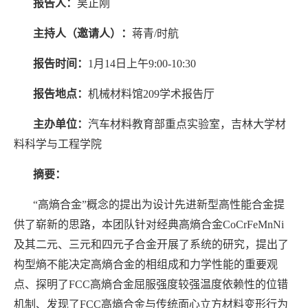
报告人：
吴正刚
主持人（邀请人）：
蒋青/时航
报告时间：
1月14日上午9:00-10:30
报告地点：
机械材料馆209学术报告厅
主办单位：
汽车材料教育部重点实验室，吉林大学材
料科学与工程学院
摘要：
“高熵合金”概念的提出为设计先进新型高性能合金提
供了崭新的思路，本团队针对经典高熵合金CoCrFeMnNi
及其二元、三元和四元子合金开展了系统的研究，提出了
构型熵不能决定高熵合金的相组成和力学性能的重要观
点、探明了FCC高熵合金屈服强度较强温度依赖性的位错
机制、发现了FCC高熵合金与传统面心立方材料变形行为