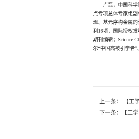
卢磊，中国科学
点专项总体专家组副
现、基元序构金属的设计及
利16项，国际授权发明专
期刊编辑；Science C
尔“中国高被引学者”、“
上一条：
【工学
下一条：
【工学