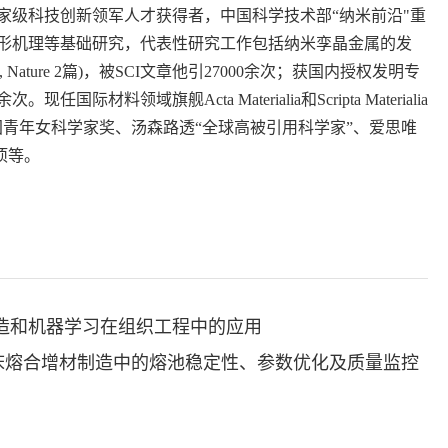
家级科技创新领军人才获得者，中国科学技术部“纳米前沿"重
形机理等基础研究，代表性研究工作包括纳米孪晶金属的发
Nature 2篇)，被SCI文章他引27000余次；获国内授权发明专
域旗舰Acta Materialia和Scripta Materialia
rials)副主编。曾获中国青年女科学家奖、汤森路透“全球高被引用科学家”、爱思唯
奖项等。
制造和机器学习在组织工程中的应用
粉床熔合增材制造中的熔池稳定性、参数优化及质量监控