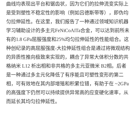
曲线均表现出平台和锯齿状，因为它们的拉伸流变实际上
是受到塑性不稳定性的影响（例如吕德斯带等），即伪均
匀拉伸延性。在这里，我们报告了一种通过领域知识机器
学习辅助设计的多主元FeNiCoAlTa合金，可以达到前所未
有的1.8
GPa
屈服强度和25%均匀拉伸延性的性能组合。这
种创纪录的高屈服强度-大拉伸延性组合是通过将微观结构
的异质性推向极致来实现的，耦合了异常大体积分数的共
格纳米 L12 析出相和非共格的多主元亚微米
B2
相。后者
是一种通过多主元化降低了有序能且可塑性变形的第二
相，可有效地在其内部增殖和积累位错，有助于在 ~
2GPa
的高强度下仍然可以持续提供异常高的应变硬化速率，从
而延长其均匀拉伸延性。