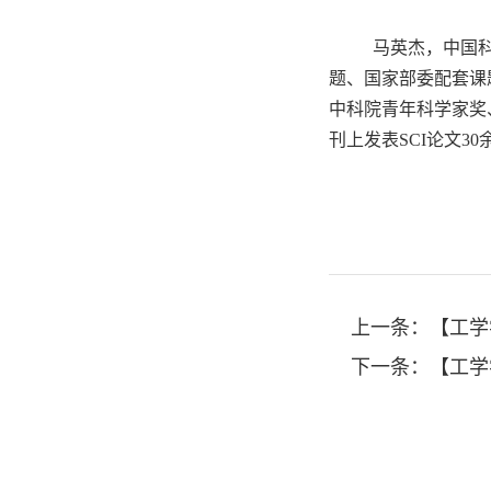
马英杰，中国科
题、国家部委配套课
中科院青年科学家奖、
刊上发表SCI论文30
上一条：
【工学学科
下一条：
【工学