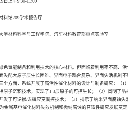
日上午9:30-11:00
材料馆209学术报告厅
大学材料科学与工程学院、汽车材料教育部重点实验室
绿色氢能制备和利用技术的核心材料。但面临着利用率不高、活化
面失配大原子层生长困难、界面电子耦合复杂、界面失活机制不
三个方面，系统开展了高活性催化材料的设计与制备研究：（1
相原子沉积技术，实现了1-3层原子的可控生长；（2）阐明了
开发了可逆掺/去磷应变调控技术；（3）揭示了纳米界面腐蚀
%，为金属基电催化材料失效机制和微纳腐蚀的普适性研究发展奠