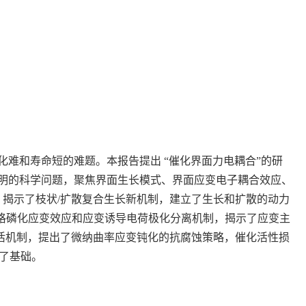
难和寿命短的难题。本报告提出 “催化界面力电耦合”的研
明的科学问题，聚焦界面生长模式、界面应变电子耦合效应、
）揭示了枝状/扩散复合生长新机制，建立了生长和扩散的动力
晶格磷化应变效应和应变诱导电荷极化分离机制，揭示了应变主
失活机制，提出了微纳曲率应变钝化的抗腐蚀策略，催化活性损
定了基础。