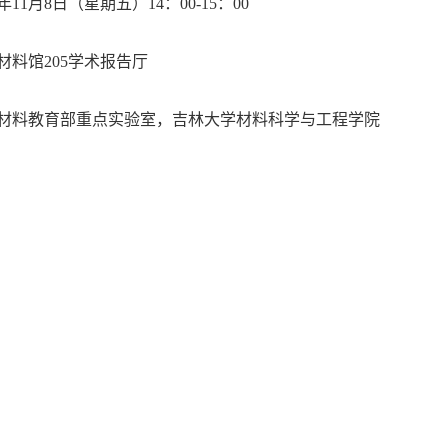
年11月8日（星期五）14：00-15：00
材料馆205学术报告厅
材料教育部重点实验室，吉林大学材料科学与工程学院
的液滴运动对于从热管理到微流控和水收集等各种应用都至关重
时间限制，可控液滴操纵在响应和功能适应性方面仍面临挑战。
液滴弹跳机制，以减少撞击液滴与底层固体表面的接触，并探索
送的研究将激发新的应用。
士，教授，博士生导师。海外高层次人才引进计划入选者，辽宁