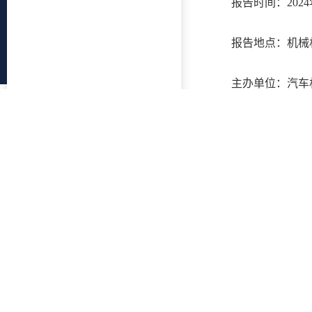
报告时间：2024
报告地点：机械
主办单位：汽车
报告摘要：
调节结构表面上
学存在理论上的接触
力。我们提出了几种
能够实现增强液滴输
报告人简介：
刘亚华，工学博