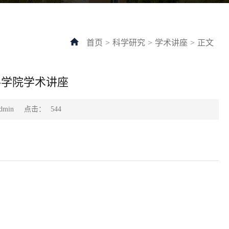
首页
>
科学研究
>
学术讲座
>
正文
材料学院学术讲座
点击：
min
544