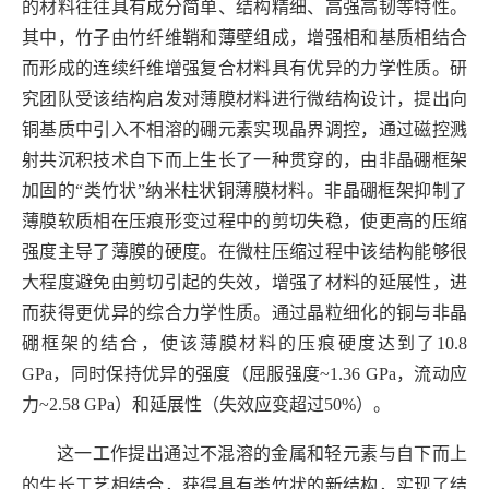
的材料往往具有成分简单、结构精细、高强高韧等特性。
其中，竹子由竹纤维鞘和薄壁组成，增强相和基质相结合
而形成的连续纤维增强复合材料具有优异的力学性质。研
究团队受该结构启发对薄膜材料进行微结构设计，提出向
铜基质中引入不相溶的硼元素实现晶界调控，通过磁控溅
射共沉积技术自下而上生长了
一
种贯穿的，
由
非晶
硼框架
加固的
“类
竹状
”
纳米柱状铜
薄膜材料
。
非晶
硼框架
抑制了
薄膜软质相在压痕形变过程中的剪切失稳，使更高的压缩
强度主导了薄膜的硬度。在微柱压缩过程中该结构能够很
大程度避免由剪切引起的失效，增强了材料的延展性，进
而获得更优异的综合力学性质。通过晶粒细化的铜与非晶
硼框架的结合，使该薄膜材料的压痕硬度达到了
10.8
GPa
，
同时保持优异的强度（屈服强度
~1.36 GPa
，流动应
力
~2.58 GPa
）和延展性（
失效
应变超过
50%
）。
这一工作提出通过不混溶的金属和轻元素与自下而上
的生长工艺相结合，获得具有类竹状的新结构，实现了结