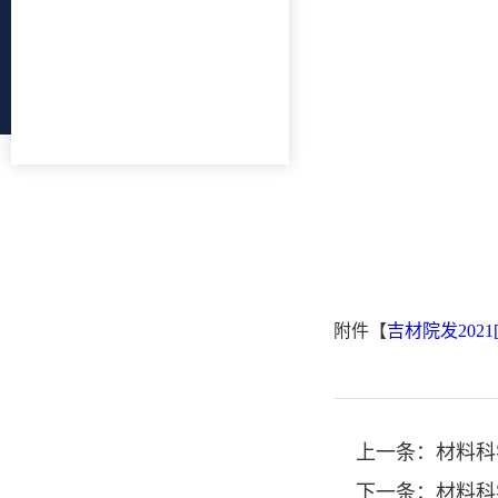
附件【
吉材院发202
上一条：
材料科
下一条：
材料科