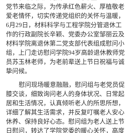
党节来临之际，为传承红色薪火、厚植敬老
爱老情怀，切实传递党组织的关怀与温暖，
6月29日，材料科学与工程学院分管退休工
作的行政副院长辛颖、党委办公室邹丽云及
材料学院离退休第二党支部代表组成慰问小
组，上门走访慰问学院94岁高龄退休教师党
员
苏玉林
老师
，为老前辈送上节日祝福与诚
挚问候。
慰问现场暖意融融，慰问组与老党员促
膝交谈，细致询问老人的身体状况、日常起
居和生活情况，认真倾听老人的所思所想，
详细了解其生活需求，并反复叮嘱老人安心
休养、保持良好心态。慰问组为老人送上节
日慰问，转达了学院党委的暖心关怀，高度