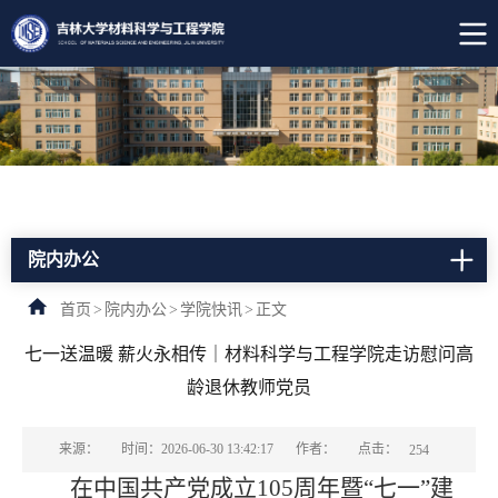
院内办公
首页
>
院内办公
>
学院快讯
>
正文
七一送温暖 薪火永相传｜材料科学与工程学院走访慰问高
龄退休教师党员
点击：
来源：
时间：2026-06-30 13:42:17
作者：
254
在中国共产党成立
105周年暨“七一”建