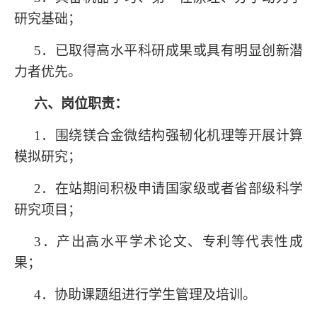
研究
基础；
5．已取得高水平科研成果或具有明显创新潜
力者优先。
六、岗位职责：
1．
围绕镁合金微结构强韧化机理等开展计算
模拟研究；
2．
在站期间积极申请国家级或者省部级科学
研究项目；
3
．
产出高水平
学术
论文、专利等代表性成
果
；
4．协助
课题组进行学生管理及培训
。