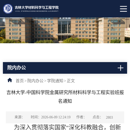
院内办公
首页
>
院内办公
>
学院通知
>
正文
吉林大学-中国科学院金属研究所材料科学与工程实验班报
名通知
点击：
来源：
时间：2026-06-09 12:24:19
作者：
2803
为深入贯彻落实国家“深化科教融合，创新