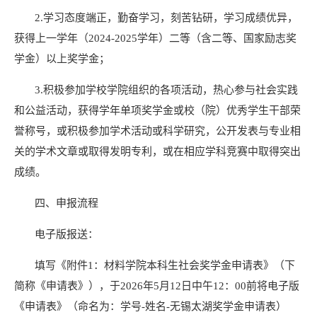
2.
学习态度端正，勤奋学习，刻苦钻研，学习成绩优异，
获得上一学年（
2024-2025
学年）二等（含二等、国家励志奖
学金）以上奖学金；
3.
积极参加学校学院组织的各项活动，热心参与社会实践
和公益活动，获得学年单项奖学金或校（院）优秀学生干部荣
誉称号，或积极参加学术活动或科学研究，公开发表与专业相
关的学术文章或取得发明专利，或在相应学科竞赛中取得突出
成绩。
四、申报流程
电子版报送：
填写《附件
1
：材料学院本科生社会奖学金申请表》（下
简称《申请表》），于
2026
年
5
月
12
日中午
12
：
00
前将电子版
《申请表》（命名为：学号
-
姓名
-
无锡太湖奖学金申请表）