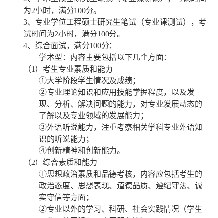
为
2
小时，满分
100
分。
3
、专业学位工程硕士研究生笔试（专业课测试），考
试时间为
2
小时，满分
100
分。
4
、综合面试，满分
100
分：
学术型：内容主要包括以下几个方面：
（
1
）考生专业素质和能力
①大学阶段学生情况及成绩；
②专业理论知识和应用技能掌握程度，以及发
现、分析、解决问题的能力，对专业发展动态的
了解以及专业领域的发展能力；
③外语听说能力，注重考察相关学科专业外语知
识的听说能力；
④创新精神和创新能力。
（
2
）综合素质和能力
①思想政治素质和品德考核，内容应包括考生的
政治态度、思想表现、道德品质、遵纪守法、诚
实守信等方面；
②专业以外的学习、科研、社会实践情况（学生