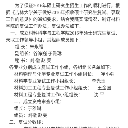
为了保证
2016
年硕士研究生招生工作的顺利进行，根
据《吉林大学关于做好
2016
年招收硕士研究生复试、录取
工作的意见》的通知要求，结合我院实际情况，制订材料
学院的复试工作办法，复试办法如下：
一、成立材料科学与工程学院
2016
年硕士研究生复试、
录取工作领导小组，其组织成员如下：
组
长：朱永福
副组长：谷诤巍
于雅琳
秘
书：刘
徽
赵
雯
各专业分别成立复试工作小组，各组组长名单如下：
材料物理与化学专业复试工作小组组长：
崔小强
材料学专业复试工作小组组长：
李光玉
材料加工工程专业复试工作小组组长：
王金国
材料工程专业复试工作小组组长：
沈
平
二、成立资格审查小组：
组长：于雅琳
组员：刘徽
赵雯
三、复试分数线：