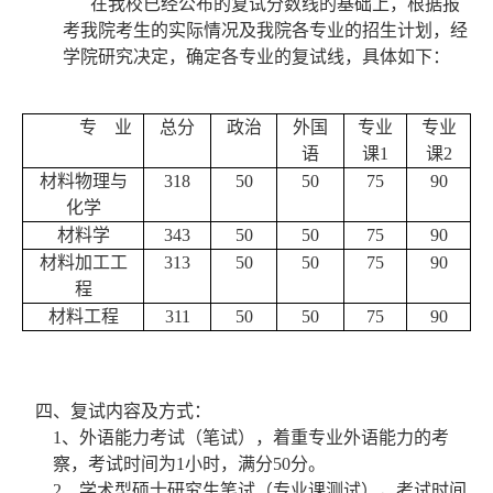
在我校已经公布的复试分数线的基础上，根据报
考我院考生的实际情况及我院各专业的招生计划，经
学院研究决定，确定各专业的复试线，具体如下：
专
业
总
分
政治
外国
专业
专业
语
课
1
课
2
材料物理与
318
50
50
75
90
化学
材料学
343
50
50
75
90
材料加工工
313
50
50
75
90
程
材料工程
311
50
50
75
90
四、复试内容及方式：
1
、外语能力考试（笔试），着重专业外语能力的考
察，考试时间为
1
小时，满分
50
分。
2
、学术型硕士研究生笔试（专业课测试），考试时间