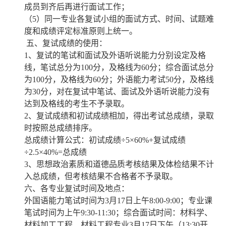
成员到齐后再进行面试工作；
（
5
）同一专业各复试小组的面试方式、时间、试题难
度和成绩评定标准原则上统一。
五、复试成绩的使用：
1
、复试的笔试和面试及外语听说能力分别设定及格
线，笔试总分为
100
分，及格线为
60
分；综合面试总分
为
100
分，及格线为
60
分；外语能力考试
50
分，及格线
为
30
分，对在复试中笔试、面试及外语听说能力没有
达到及格线的考生不予录取。
2
、复试成绩和初试成绩相加，得出考试总成绩，录取
时按照总成绩排序。
总成绩计算公式：初试成
绩÷5×60%+复试成绩
÷2.5×40%=总成绩
3
、思想政治素质和道德品质考核结果及体检结果不计
入总成绩，但考核结果不合格者不予录取。
六、各专业复试时间及地点：
外国语能力笔试时间为
3
月
17
日上午
8:00-9:00
；专业课
笔试时间为上午
9:30-11:30
；综合面试时间：材料学、
材料加工工程、材料工程专业
3
月
17
日下午（
13:30
开