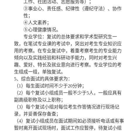
工作、社团活动、志愿服务等）；
③事业心、责任感、纪律性（遵纪守法）、协作
性；
④人文素养；
⑤心理健康情况。
专业学位：复试的总体要求和学术型研究生一
致，在笔试专业课的考试中，突出对考生专业知识应
用的考察。在专业复试中，着重考察考生的专业能力
倾向以及实践经验和科研动手能力，同时对考生兴
趣、爱好、特长及就业意向进行考察。专业学位的考
生组成一组，单独复试。
5
、综合面试的具体要求为：
（
1
）每生面试时间不少于
20
分钟；
（
2
）每个复试小组成员一般不少于
5
人，一般应具有
副高级职称及以上职称；
（
3
）每个复试小组对每位考生作答情况进行现场记
录，并妥善保存备查；
（
4
）复试小组成员在面试期间如必须接听电话或有事
暂时离开面试现场时，面试工作应暂停，待复试小组