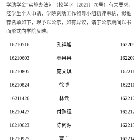
学助学金”实施办法》（校学字〔202
1
〕
70号）有关要求，
经学生个人申请，学院资助工作领导小组初评审核，拟推
荐名单如下，现予以公示，如有异议，请于公示期间以书
面形式向学院反映。
16210516
孔祥旭
16220907
16210603
秦冉冉
16220925
16210805
庞文琪
16221120
16210824
徐博
16221127
16211426
林云
16221205
16210427
付鹏程
16221206
16210623
陈何源
16221323
16210925
覃广
16221403